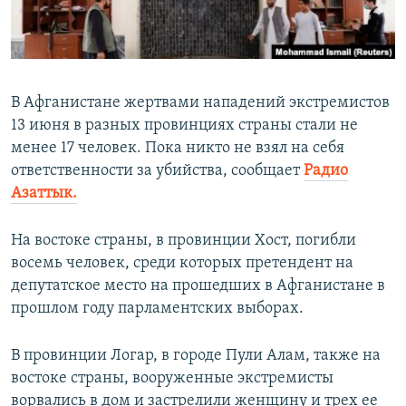
ПРИСОЕДИНЯЙТЕСЬ!
ПОБЕДИТЕЛЕЙ НЕ СУДЯТ?
КРЫМ.НЕПОКОРЕННЫЙ
ELIFBE
В Афганистане жертвами нападений экстремистов
УКРАИНСКАЯ ПРОБЛЕМА КРЫМА
13 июня в разных провинциях страны стали не
Все сайты RFE/RL
менее 17 человек. Пока никто не взял на себя
ответственности за убийства, сообщает
Радио
Азаттык.
На востоке страны, в провинции Хост, погибли
восемь человек, среди которых претендент на
депутатское место на прошедших в Афганистане в
прошлом году парламентских выборах.
В провинции Логар, в городе Пули Алам, также на
востоке страны, вооруженные экстремисты
ворвались в дом и застрелили женщину и трех ее