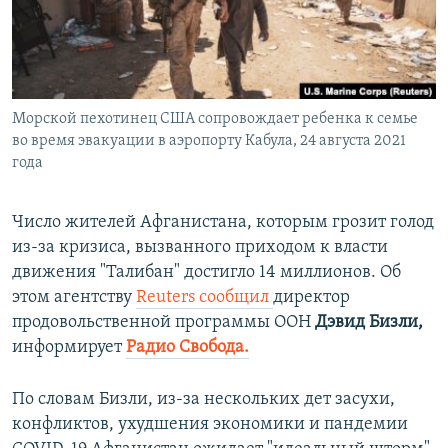
ПРИСОЕДИНЯЙТЕСЬ!
ПОБЕДИТЕЛЕЙ НЕ СУДЯТ?
КРЫМ.НЕПОКОРЕННЫЙ
ELIFBE
Морской пехотинец США сопровождает ребенка к семье
УКРАИНСКАЯ ПРОБЛЕМА КРЫМА
во время эвакуации в аэропорту Кабула, 24 августа 2021
Все сайты RFE/RL
года
Число жителей Афганистана, которым грозит голод
из-за кризиса, вызванного приходом к власти
движения "Талибан" достигло 14 миллионов. Об
этом агентству
Reuters сообщил
директор
продовольственной программы ООН
Дэвид Бизли,
информирует
Радио Свобода.
По словам Бизли, из-за нескольких дет засухи,
конфликтов, ухудшения экономики и пандемии