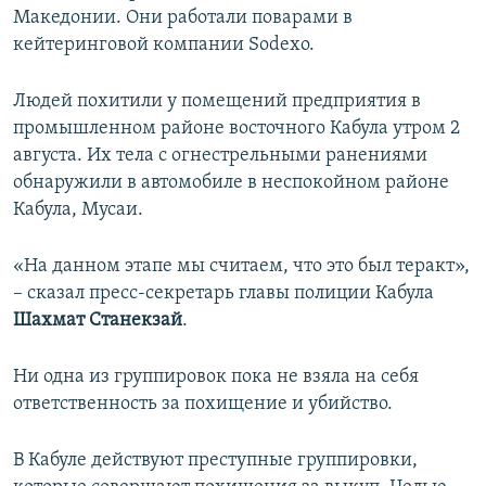
Македонии. Они работали поварами в
ПРИСОЕДИНЯЙТЕСЬ!
ПОБЕДИТЕЛЕЙ НЕ СУДЯТ?
кейтеринговой компании Sodexo.
КРЫМ.НЕПОКОРЕННЫЙ
ELIFBE
Людей похитили у помещений предприятия в
промышленном районе восточного Кабула утром 2
УКРАИНСКАЯ ПРОБЛЕМА КРЫМА
августа. Их тела с огнестрельными ранениями
Все сайты RFE/RL
обнаружили в автомобиле в неспокойном районе
Кабула, Мусаи.
«На данном этапе мы считаем, что это был теракт»,
– сказал пресс-секретарь главы полиции Кабула
Шахмат Станекзай
.
Ни одна из группировок пока не взяла на себя
ответственность за похищение и убийство.
В Кабуле действуют преступные группировки,