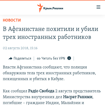
Доступность
ссылки
Вернуться
НОВОСТИ
к
НОВОСТИ
В Афганистане похитили и убили
основному
СПЕЦПРОЕКТЫ
содержанию
трех иностранных работников
ВОДА
Вернутся
ГРУЗ 200
к
02 августа 2018, 15:16
ИСТОРИЯ
КАРТА ВОЕННЫХ ОБЪЕКТОВ КРЫМА
главной
ЕЩЕ
Поделиться
Читать без VPN
11 ЛЕТ ОККУПАЦИИ КРЫМА. 11 ИСТОРИЙ СОПРОТИВЛЕНИЯ
навигации
Вернутся
РАДІО СВОБОДА
Власти Афганистана сообщают, что полиция
ИНТЕРАКТИВ
к
обнаружила тела трех иностранных работников,
КАК ОБОЙТИ БЛОКИРОВКУ
ИНФОГРАФИКА
поиску
похищенных и убитых в Кабуле.
ТЕЛЕПРОЕКТ КРЫМ.РЕАЛИИ
Українською
Как сообщил
Радіо Свобода
2 августа представитель
СОВЕТЫ ПРАВОЗАЩИТНИКОВ
Qırımtatar
Министерства внутренних дел
Насрат Рахими
,
ПРОПАВШИЕ БЕЗ ВЕСТИ
погибшие – граждане Индии, Малайзии и