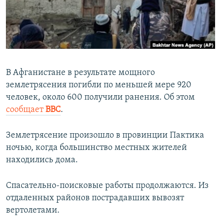
ПРИСОЕДИНЯЙТЕСЬ!
ПОБЕДИТЕЛЕЙ НЕ СУДЯТ?
КРЫМ.НЕПОКОРЕННЫЙ
ELIFBE
УКРАИНСКАЯ ПРОБЛЕМА КРЫМА
В Афганистане в результате мощного
Все сайты RFE/RL
землетрясения погибли по меньшей мере 920
человек, около 600 получили ранения. Об этом
сообщает
ВВС
.
Землетрясение произошло в провинции Пактика
ночью, когда большинство местных жителей
находились дома.
Спасательно-поисковые работы продолжаются. Из
отдаленных районов пострадавших вывозят
вертолетами.