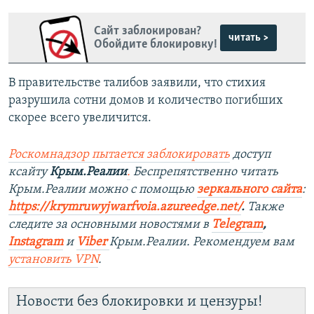
Сайт заблокирован?
читать >
Обойдите блокировку!
В правительстве талибов заявили, что стихия
разрушила сотни домов и количество погибших
скорее всего увеличится.
Роскомнадзор пытается заблокировать
доступ
ксайту
Крым.Реалии
.
Беспрепятственно читать
Крым.Реалии можно с помощью
зеркального сайта
:
https://krymruwyjwarfvoia.azureedge.net/
.
Также
следите за основными новостями в
Telegram
,
Instagram
и
Viber
Крым.Реалии. Рекомендуем вам
установить
VPN
.
Новости без блокировки и цензуры!