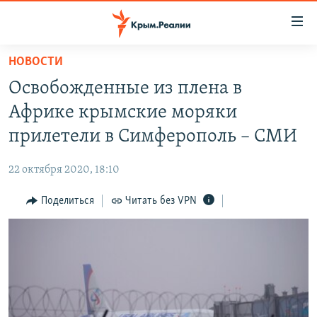
Доступность
ссылки
Вернуться
НОВОСТИ
к
НОВОСТИ
Освобожденные из плена в
основному
СПЕЦПРОЕКТЫ
содержанию
Африке крымские моряки
ВОДА
Вернутся
ГРУЗ 200
прилетели в Симферополь – СМИ
к
ИСТОРИЯ
КАРТА ВОЕННЫХ ОБЪЕКТОВ КРЫМА
главной
22 октября 2020, 18:10
ЕЩЕ
11 ЛЕТ ОККУПАЦИИ КРЫМА. 11 ИСТОРИЙ СОПРОТИВЛЕНИЯ
навигации
Вернутся
Поделиться
Читать без VPN
РАДІО СВОБОДА
ИНТЕРАКТИВ
к
КАК ОБОЙТИ БЛОКИРОВКУ
ИНФОГРАФИКА
поиску
ТЕЛЕПРОЕКТ КРЫМ.РЕАЛИИ
Українською
СОВЕТЫ ПРАВОЗАЩИТНИКОВ
Qırımtatar
ПРОПАВШИЕ БЕЗ ВЕСТИ