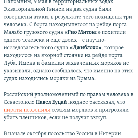
Напомним, 9 мая в территориальных водах
Экваториальной Гвинеи на два судна были
совершены атаки, в результате чего похищены три
человека. С борта находившегося на рейде порта
Малабо грузового судна
«Рио Митонг»
похитили
одного человека и еще двоих – с научно-
исследовательского судна
«Джиблохо»
, которое
находилось на якорной стоянке на рейде порта
Луба. Имена и фамилии захваченных моряков не
указывали, однако сообщалось, что именно на этих
судах находились моряки из Крыма.
Российский
уполномоченный по правам человека в
Севастополе
Павел Буцай
позднее рассказал, что
пираты позвонили
семьям моряков и пригрозили
убить пленников, если не получат выкуп.
В начале октября посольство России в Нигерии