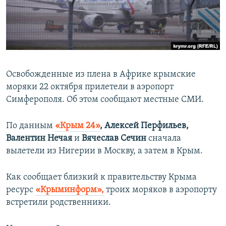
ПРИСОЕДИНЯЙТЕСЬ!
ПОБЕДИТЕЛЕЙ НЕ СУДЯТ?
КРЫМ.НЕПОКОРЕННЫЙ
ELIFBE
УКРАИНСКАЯ ПРОБЛЕМА КРЫМА
Освобожденные из плена в Африке крымские
Все сайты RFE/RL
моряки 22 октября прилетели в аэропорт
Симферополя. Об этом сообщают местные СМИ.
По данным
«Крым 24»
, Алексей Перфильев,
Валентин Нечая
и
Вячеслав Сечин
сначала
вылетели из Нигерии в Москву, а затем в Крым.
Как сообщает близкий к правительству Крыма
ресурс
«Крыминформ»,
троих моряков в аэропорту
встретили родственники.