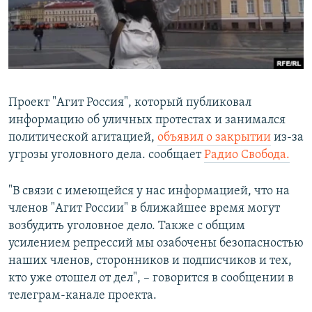
ПРИСОЕДИНЯЙТЕСЬ!
ПОБЕДИТЕЛЕЙ НЕ СУДЯТ?
КРЫМ.НЕПОКОРЕННЫЙ
ELIFBE
УКРАИНСКАЯ ПРОБЛЕМА КРЫМА
Проект "Агит Россия", который публиковал
Все сайты RFE/RL
информацию об уличных протестах и занимался
политической агитацией,
объявил о закрытии
из-за
угрозы уголовного дела. сообщает
Радио Свобода.
"В связи с имеющейся у нас информацией, что на
членов "Агит России" в ближайшее время могут
возбудить уголовное дело. Также с общим
усилением репрессий мы озабочены безопасностью
наших членов, сторонников и подписчиков и тех,
кто уже отошел от дел", – говорится в сообщении в
телеграм-канале проекта.