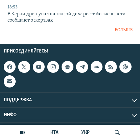
18:53
В Керчи дрон упал на жилой дом: российские власти
сообщают о жертвах
БОЛЬШЕ
ПРИСОЕДИНЯЙТЕСЬ!
ПОДДЕРЖКА
ИНФО
UTC+3
Copyright Крым.Реалии, 2026 | Все права защищены.
КТА
УКР