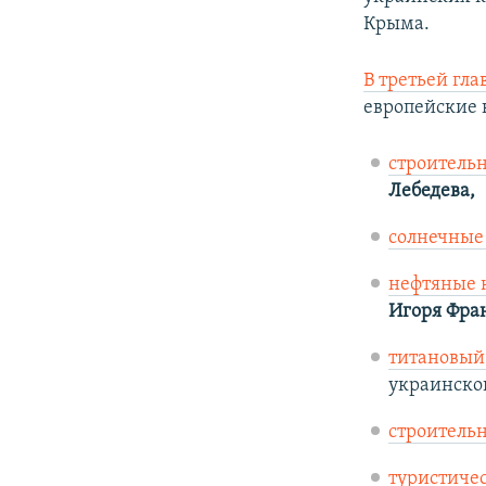
Крыма.
В третьей гла
европейские 
строитель
Лебедева,
солнечные
нефтяные 
Игоря Фра
титановый
украинско
строитель
туристиче