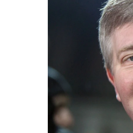
ПОБЕДИТЕЛЕЙ НЕ СУДЯТ?
КРЫМ.НЕПОКОРЕННЫЙ
ELIFBE
УКРАИНСКАЯ ПРОБЛЕМА КРЫМА