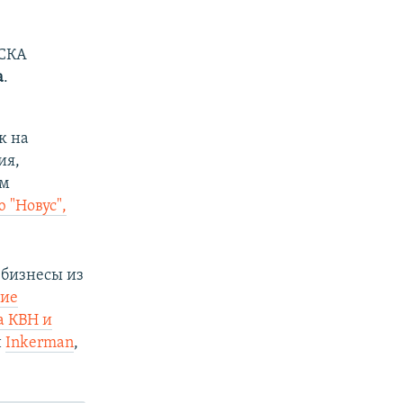
ЦСКА
а
.
к на
ия,
им
 "Новус",
 бизнесы из
ие
а КВН и
н
Inkerman
,