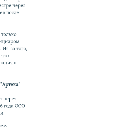
естре через
ев после
 только
фициаром
Из-за того,
 что
рация в
"
Артека
"
т через
6 года ООО
ии