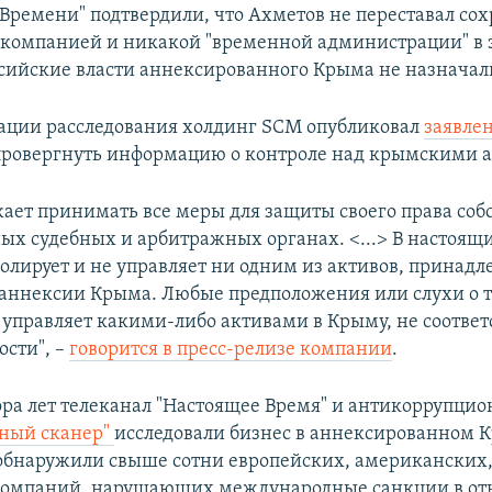
Времени" подтвердили, что Ахметов не переставал сох
 компанией и никакой "временной администрации" в э
ссийские власти аннексированного Крыма не назначал
ации расследования холдинг SCM опубликовал
заявле
провергнуть информацию о контроле над крымскими 
ает принимать все меры для защиты своего права соб
х судебных и арбитражных органах. <...> В настоящ
олирует и не управляет ни одним из активов, принад
аннексии Крыма. Любые предположения или слухи о т
управляет какими-либо активами в Крыму, не соответ
ости", –
говорится в пресс-релизе компании
.
ра лет телеканал "Настоящее Время" и антикоррупци
ный сканер"
исследовали бизнес в аннексированном 
бнаружили свыше сотни европейских, американских,
компаний, нарушающих международные санкции в о