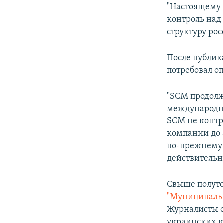
"Настоящему 
контроль над
структуру ро
После публик
потребовал о
"SCM продолж
международны
SCM не контр
компании до 
по-прежнему 
действительн
Свыше полуто
"Муниципаль
Журналисты о
украинских 