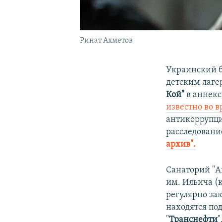
Ринат Ахметов
Украинский 
детским лаг
Кой"
в аннекс
известно во 
антикоррупц
расследование
архив"
.
Санаторий "А
им. Ильича (
регулярно за
находятся по
"
Транснефти
"