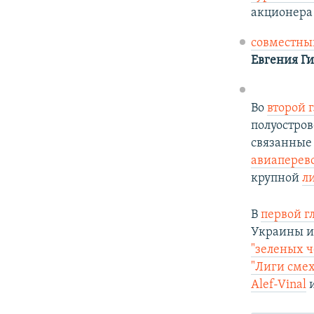
акционер
совместны
Евгения Г
Во
второй 
полуостров
связанные
авиаперево
крупной
л
В
первой г
Украины и
"зеленых ч
"Лиги сме
Alef-Vinal