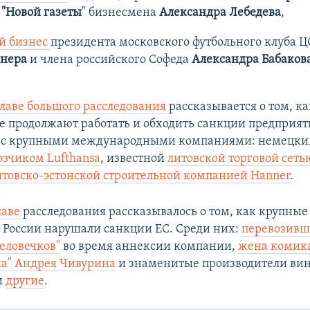
а
"Новой газеты
" бизнесмена
Александра Лебедева
,
й бизнес
президента московского футбольного клуба 
инера
и члена российского Софеда
Александра Бабаков
главе большого расследования
рассказывается о том, ка
е продолжают работать и обходить санкции предприят
 с крупными международными компаниями: немецк
зчиком Lufthansa
, известной
литовской торговой сетью
итовско-эстонской строительной компанией Hanner
.
лаве
расследования рассказывалось о том, как крупные
 России нарушали санкции ЕС. Среди них:
перевозивш
еловечков"
во время аннексии компании,
жена комик
ха" Андрея Чивурина
и знаменитые производители ви
и
другие
.