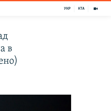
УКР
КТА
ад
а в
ено)