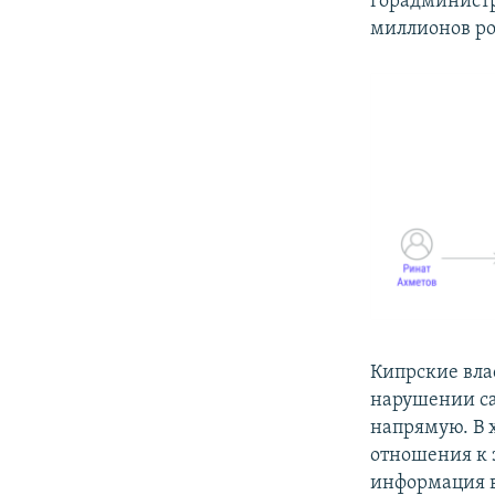
горадминистр
миллионов ро
Кипрские вла
нарушении са
напрямую. В 
отношения к 
информация в 