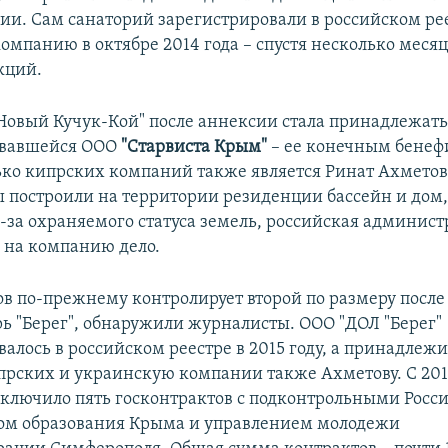
нии. Сам санаторий зарегистрировали в российском ре
омпанию в октябре 2014 года – спустя несколько месяц
кций.
Новый Кучук-Кой" после аннексии стала принадлежать
овавшейся ООО
"Старвиста Крым"
– ее конечным бене
ько кипрских компаний также является Ринат Ахметов. 
ы построили на территории резиденции бассейн и дом,
-за охраняемого статуса земель, российская админист
 на компанию дело.
в по-прежнему контролирует второй по размеру после 
рь "Берег", обнаружили журналисты. ООО "ДОЛ "Берег"
алось в российском реестре в 2015 году, а принадлежи
прских и украинскую компании также Ахметову. С 201
заключило пять госконтрактов с подконтрольными Росс
ом образования Крыма и управлением молодежи