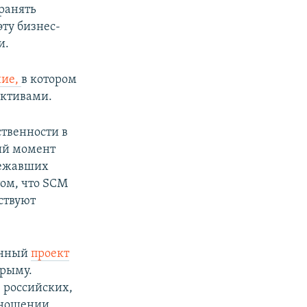
ранять
ту бизнес-
и.
ние,
в котором
активами.
ственности в
ий момент
лежавших
ом, что SCM
ствуют
онный
проект
Крыму.
 российских,
тношении