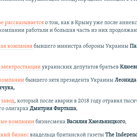
ве рассказывается
о том, как в Крыму уже после аннек
компании работали и большая часть из них продолжаю
ная компания
бывшего министра обороны Украины
Па
 электростанции
украинских депутатов братьев
Клюев
компании
бывшего зятя президента Украины
Леонида
нчука,
 завод
, который после аварии в 2018 году отравил тыся
го олигарха
Дмитрия Фирташа
,
ные компании
бизнесмена
Василия Хмельницкого
,
ский бизнес
владельца британской газеты
The Indepen