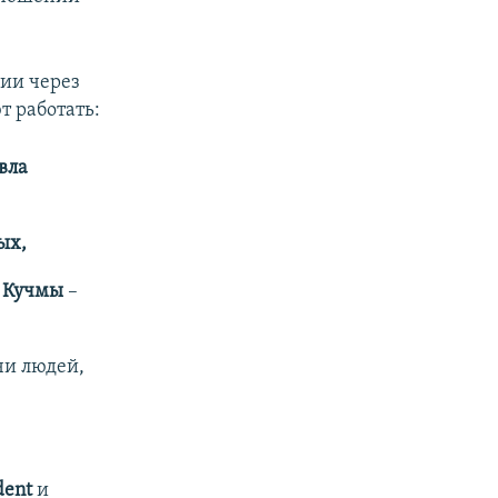
сии через
т работать:
вла
ых,
 Кучмы
–
чи людей,
dent
и