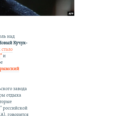
оль над
Новый Кучук-
м
стало
и"
и
ое
Крымский
ского завода
еры отдыха
оторые
" российской
ША), говорится