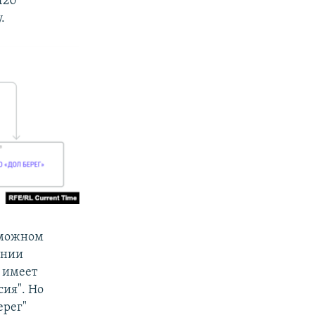
120
.
зможном
ании
 имеет
сия". Но
ерег"