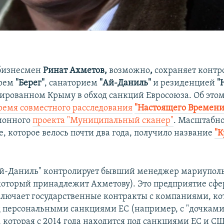
бизнесмен
Ринат Ахметов,
возможно
,
сохраняет контр
ерем
"Берег"
, санаторием
"Ай-Даниль"
и резиденцией
"
ированном Крыму в обход санкций Евросоюза. Об это
время совместного расследования
"Настоящего Времен
ионного
проекта "Муниципальный сканер"
. Масштабн
, которое велось почти два года, получило название
"
й-Даниль" контролирует бывший менеджер мариуполь
который принадлежит Ахметову). Это предприятие сф
ключает государственные контракты с компаниями, к
д персональными санкциями ЕС (например, с "дочками
, которая с 2014 года находится под санкциями ЕС и С