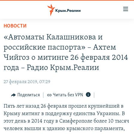
Доступность
ссылки
Вернуться
НОВОСТИ
к
НОВОСТИ
«Автоматы Калашникова и
основному
СПЕЦПРОЕКТЫ
содержанию
российские паспорта» – Ахтем
ВОДА
Вернутся
ГРУЗ 200
Чийгоз о митинге 26 февраля 2014
к
ИСТОРИЯ
КАРТА ВОЕННЫХ ОБЪЕКТОВ КРЫМА
года – Радио Крым.Реалии
главной
ЕЩЕ
11 ЛЕТ ОККУПАЦИИ КРЫМА. 11 ИСТОРИЙ СОПРОТИВЛЕНИЯ
навигации
27 февраля 2019, 07:29
Вернутся
РАДІО СВОБОДА
ИНТЕРАКТИВ
к
Поделиться
Читать без VPN
КАК ОБОЙТИ БЛОКИРОВКУ
ИНФОГРАФИКА
поиску
Пять лет назад 26 февраля прошел крупнейший в
ТЕЛЕПРОЕКТ КРЫМ.РЕАЛИИ
Українською
Крыму митинг в поддержку единства Украины. В
СОВЕТЫ ПРАВОЗАЩИТНИКОВ
этот день в 2014 году в Симферополе более 10 тысяч
Qırımtatar
человек вышли к зданию крымского парламента,
ПРОПАВШИЕ БЕЗ ВЕСТИ