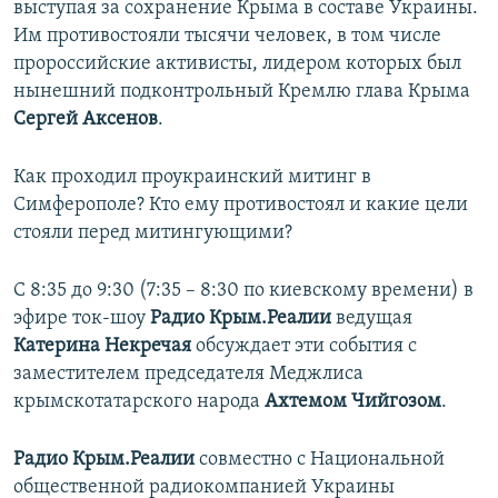
выступая за сохранение Крыма в составе Украины.
ПРИСОЕДИНЯЙТЕСЬ!
ПОБЕДИТЕЛЕЙ НЕ СУДЯТ?
Им противостояли тысячи человек, в том числе
КРЫМ.НЕПОКОРЕННЫЙ
пророссийские активисты, лидером которых был
нынешний подконтрольный Кремлю глава Крыма
ELIFBE
Сергей Аксенов
.
УКРАИНСКАЯ ПРОБЛЕМА КРЫМА
Все сайты RFE/RL
Как проходил проукраинский митинг в
Симферополе? Кто ему противостоял и какие цели
стояли перед митингующими?
С 8:35 до 9:30 (7:35 – 8:30 по киевскому времени) в
эфире ток-шоу
Радио Крым.Реалии
ведущая
Катерина Некречая
обсуждает эти события с
заместителем председателя Меджлиса
крымскотатарского народа
Ахтемом Чийгозом
.
Радио Крым.Реалии
совместно с Национальной
общественной радиокомпанией Украины