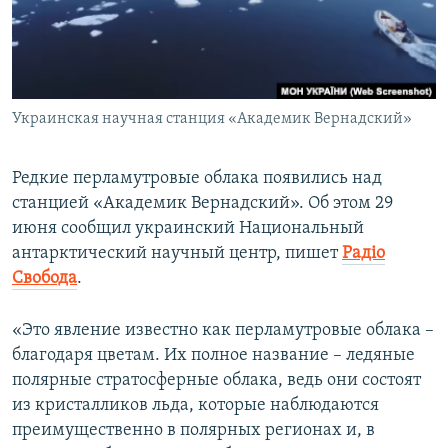
ПРИСОЕДИНЯЙТЕСЬ!
ПОБЕДИТЕЛЕЙ НЕ СУДЯТ?
КРЫМ.НЕПОКОРЕННЫЙ
ELIFBE
Украинская научная станция «Академик Вернадский»
УКРАИНСКАЯ ПРОБЛЕМА КРЫМА
Все сайты RFE/RL
Редкие перламутровые облака появились над
станцией «Академик Вернадский». Об этом 29
июня сообщил украинский Национальный
антарктический научный центр, пишет
Радіо
Свобода
.
«Это явление известно как перламутровые облака –
благодаря цветам. Их полное название – ледяные
полярные стратосферные облака, ведь они состоят
из кристалликов льда, которые наблюдаются
преимущественно в полярных регионах и, в