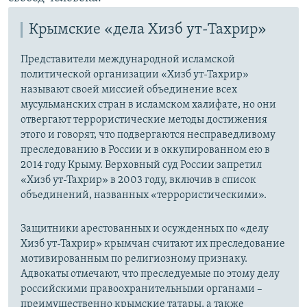
Крымские «дела Хизб ут-Тахрир»
Представители международной исламской
политической организации «Хизб ут-Тахрир»
называют своей миссией объединение всех
мусульманских стран в исламском халифате, но они
отвергают террористические методы достижения
этого и говорят, что подвергаются несправедливому
преследованию в России и в оккупированном ею в
2014 году Крыму. Верховный суд России запретил
«Хизб ут-Тахрир» в 2003 году, включив в список
объединений, названных «террористическими».
Защитники арестованных и осужденных по «делу
Хизб ут-Тахрир» крымчан считают их преследование
мотивированным по религиозному признаку.
Адвокаты отмечают, что преследуемые по этому делу
российскими правоохранительными органами –
преимущественно крымские татары, а также