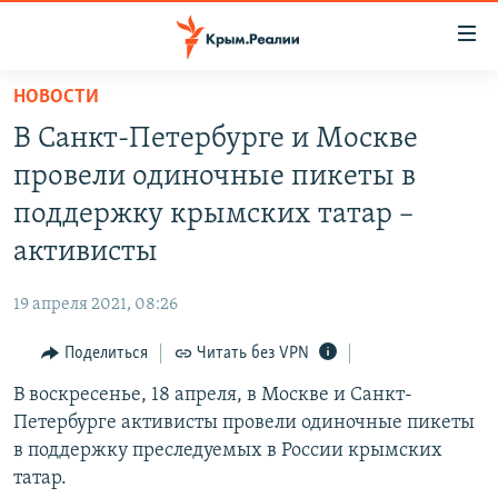
Доступность
ссылки
Вернуться
НОВОСТИ
к
НОВОСТИ
В Санкт-Петербурге и Москве
основному
СПЕЦПРОЕКТЫ
содержанию
провели одиночные пикеты в
ВОДА
Вернутся
ГРУЗ 200
поддержку крымских татар –
к
ИСТОРИЯ
КАРТА ВОЕННЫХ ОБЪЕКТОВ КРЫМА
активисты
главной
ЕЩЕ
11 ЛЕТ ОККУПАЦИИ КРЫМА. 11 ИСТОРИЙ СОПРОТИВЛЕНИЯ
навигации
19 апреля 2021, 08:26
Вернутся
РАДІО СВОБОДА
ИНТЕРАКТИВ
к
Поделиться
Читать без VPN
КАК ОБОЙТИ БЛОКИРОВКУ
ИНФОГРАФИКА
поиску
В воскресенье, 18 апреля, в Москве и Санкт-
ТЕЛЕПРОЕКТ КРЫМ.РЕАЛИИ
Українською
Петербурге активисты провели одиночные пикеты
СОВЕТЫ ПРАВОЗАЩИТНИКОВ
в поддержку преследуемых в России крымских
Qırımtatar
татар.
ПРОПАВШИЕ БЕЗ ВЕСТИ