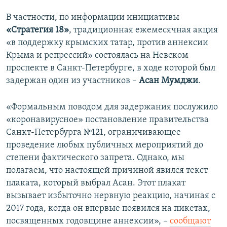
ПРИСОЕДИНЯЙТЕСЬ!
ПОБЕДИТЕЛЕЙ НЕ СУДЯТ?
В частности, по информации инициативы
КРЫМ.НЕПОКОРЕННЫЙ
«Стратегия 18»
, традиционная ежемесячная акция
«в поддержку крымских татар, против аннексии
ELIFBE
Крыма и репрессий» состоялась на Невском
УКРАИНСКАЯ ПРОБЛЕМА КРЫМА
проспекте в Санкт-Петербурге, в ходе которой был
Все сайты RFE/RL
задержан один из участников –
Асан Мумджи
.
«Формальным поводом для задержания послужило
«коронавирусное» постановление правительства
Санкт-Петербурга №121, ограничивающее
проведение любых публичных мероприятий до
степени фактического запрета. Однако, мы
полагаем, что настоящей причиной явился текст
плаката, который выбрал Асан. Этот плакат
вызывает избыточно нервную реакцию, начиная с
2017 года, когда он впервые появился на пикетах,
посвященных годовщине аннексии», –
сообщают