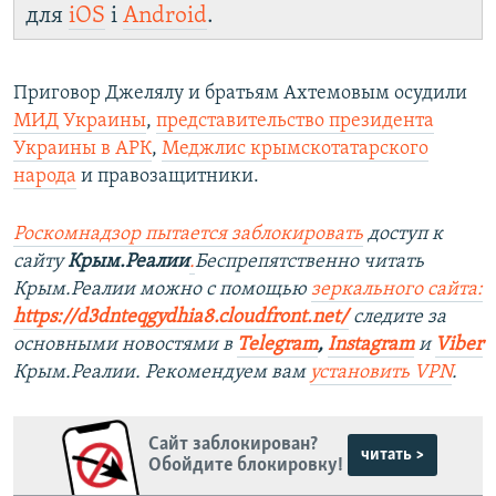
для
iOS
і
Android
.
Приговор Джелялу и братьям Ахтемовым осудили
МИД Украины
,
представительство президента
Украины в АРК
,
Меджлис крымскотатарского
народа
и правозащитники.
Роскомнадзор пытается заблокировать
доступ к
сайту
Крым.Реалии
.
Беспрепятственно читать
Крым.Реалии можно с помощью
зеркального сайта:
https://d3dnteqgydhia8.cloudfront.net/
следите за
основными новостями в
Telegram
,
Instagram
и
Viber
Крым.Реалии. Рекомендуем вам
установить VPN
.
Сайт заблокирован?
читать >
Обойдите блокировку!