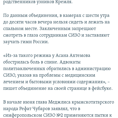
родственников узников Кремля.
ПРИСОЕДИНЯЙТЕСЬ!
ПОБЕДИТЕЛЕЙ НЕ СУДЯТ?
КРЫМ.НЕПОКОРЕННЫЙ
По данным объединения, в камерах с шести утра
до десяти часов вечера нельзя сидеть и лежать на
ELIFBE
спальном месте. Заключенным запрещают
УКРАИНСКАЯ ПРОБЛЕМА КРЫМА
смотреть в глаза сотрудникам СИЗО и заставляют
Все сайты RFE/RL
заучать гимн России.
«Из-за такого режима у Асана Ахтемова
обострилась боль в спине. Адвокаты
политзаключенных обратились в администрацию
СИЗО, указав на проблемы с медицинским
лечением и бытовыми условиями содержания», –
пишет объединение на своей странице в фейсбуке.
В начале июня глава Меджлиса крымскотатарского
народа Рефат Чубаров заявлял, что в
симферопольском СИЗО №2 применяются пытки к