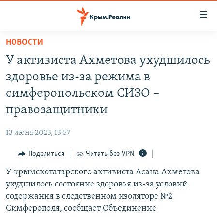
Доступность
ссылки
Вернуться
НОВОСТИ
к
НОВОСТИ
У активиста Ахметова ухудшилось
основному
СПЕЦПРОЕКТЫ
содержанию
здоровье из-за режима в
ВОДА
Вернутся
ГРУЗ 200
симферопольском СИЗО –
к
ИСТОРИЯ
КАРТА ВОЕННЫХ ОБЪЕКТОВ КРЫМА
правозащитники
главной
ЕЩЕ
11 ЛЕТ ОККУПАЦИИ КРЫМА. 11 ИСТОРИЙ СОПРОТИВЛЕНИЯ
навигации
13 июня 2023, 13:57
Вернутся
РАДІО СВОБОДА
ИНТЕРАКТИВ
к
Поделиться
Читать без VPN
КАК ОБОЙТИ БЛОКИРОВКУ
ИНФОГРАФИКА
поиску
У крымскотатарского активиста Асана Ахметова
ТЕЛЕПРОЕКТ КРЫМ.РЕАЛИИ
Українською
ухудшилось состояние здоровья из-за условий
СОВЕТЫ ПРАВОЗАЩИТНИКОВ
содержания в следственном изоляторе №2
Qırımtatar
Симферополя, сообщает Объединение
ПРОПАВШИЕ БЕЗ ВЕСТИ