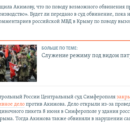
щила Акимову, что по поводу возможного обвинения п
изводство». Будет ли передано в суд обвинение, пока 
мментариев российской МВД в Крыму по поводу вызо
БОЛЬШЕ ПО ТЕМЕ:
Служение режиму под видом па
трольный России Центральный суд Симферополя
закр
ивное дело
против Акимова. Дело открыли из-за прове
диночного пикета 8 июня в Симферополе у здания рос
рыма. Тогда Акимова также обвиняли в нарушении са