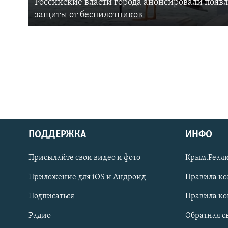
Российские власти города анонсировали появ
защиты от беспилотников
ПОДДЕРЖКА
ИНФО
Українською
Присылайте свои видео и фото
Крым.Реали
Qırımtatar
Приложение для iOS и Андроид
Правила к
Подписаться
Правила к
ПРИСОЕДИНЯЙТЕСЬ!
Радио
Обратная с