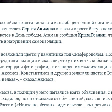
оссийского активиста, атамана общественной органи
азачество»
Сергея Акимова
вызвали в российскую пол
ветов в День победы. Атаман сообщил
Крым.Реалии
, ч
ть в нарушении самоизоляции.
 возложили цветы у памятника под Симферополем. По
рудники полиции и сказали, что у них есть якобы заяв
и города и фотографии, что я нарушил самоизоляцию,
ь Аксенов, Константинов и другие возлагали цветы к В
, нельзя», – сказал Акимов.
мова, в полиции у него пытались взять объяснения, с 
сходило», но он отказался от объяснений, сославшись 
оссии («Никто не обязан свидетельствовать против се