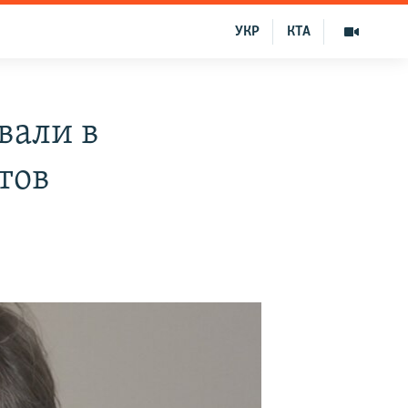
УКР
КТА
вали в
тов