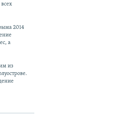
 всех
рыма 2014
щение
ес, а
ним из
олуострове.
едение