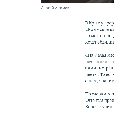
Сергей Акимов
В Крыму прор
«Крымское к
возложения ц
хотят обвини
«На 9 Мая мы
позвонили сот
администраци
цветы. То ест
а нам, значит
По словам Аки
«что там прои
Конституции Р