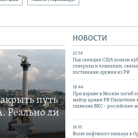
НОВОСТИ
22:54
Под санкции США попали ку
генералы и компании, связа
поставками оружия из РФ
18:44
При взрыве в Москве погиб г
закрыть путь
майор армии РФ Плохотнюк и
главкома ВКС – российские 
. Реально ли
16:55
Возле нефтяного танкера в 