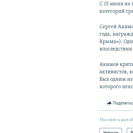
С 15 июня на
категорий гра
Сергей Акимо
года, награж
Крыма»). Одна
впоследствии 
Акимов крити
активистов, 
Был одним из
которого нек
Поделить
This item is part of
Новости
В