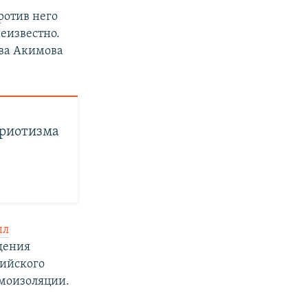
ротив него
неизвестно.
ва Акимова
триотизма
ыл
дения
сийского
моизоляции.