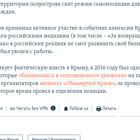
 территории полуострова снят режим самоизоляции для
ждан.​
в принимал активное участие в событиях аннексии К
ден российскими медалями (в том числе – «За возвра
ко в российских реалиях не смог развивать свой бизн
был уволен с работы.
кует фактическую власть в Крыму, в 2016 году был од
которые
объединялись в оппозиционное движение
на п
 организаторов
митинга «Обманутый Крым»
, за пров
оторое время провел в отделении полиции.
ся
Читать без VPN
Follow us
Печать
есь Крым
Новости | Коронавирус