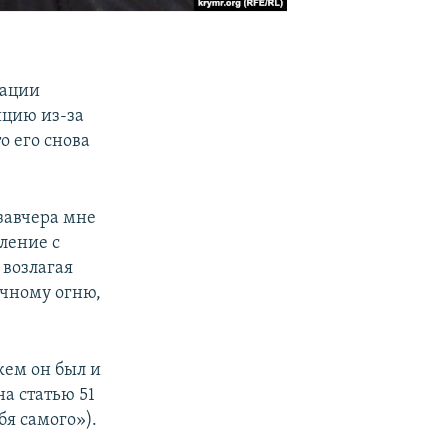
зации
ицию из-за
то его снова
завчера мне
ление с
 возлагая
ечному огню,
кем он был и
на статью 51
бя самого»).