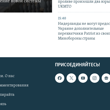
ление новой системы
проливе произошли два взры
UKMTO
15:40
Нидерланды не могут предос
Украине дополнительные
перехватчики Patriot из своих
Минобороны страны
ПРИСОЕДИНЯЙТЕСЬ!
и. О нас
омментирования
опирайта
вязь