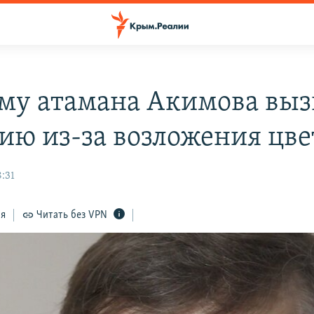
му атамана Акимова выз
ию из-за возложения цве
:31
ся
Читать без VPN