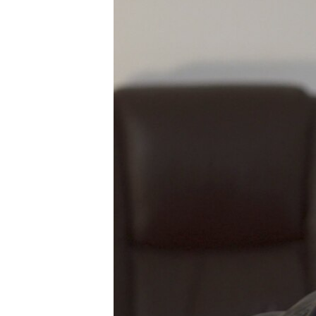
ПОБЕДИТЕЛЕЙ НЕ СУДЯТ?
КРЫМ.НЕПОКОРЕННЫЙ
ELIFBE
УКРАИНСКАЯ ПРОБЛЕМА КРЫМА