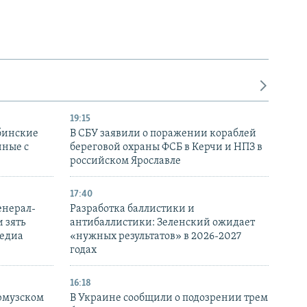
19:15
бинские
В СБУ заявили о поражении кораблей
нные с
береговой охраны ФСБ в Керчи и НПЗ в
российском Ярославле
17:40
енерал-
Разработка баллистики и
 зять
антибаллистики: Зеленский ожидает
медиа
«нужных результатов» в 2026-2027
годах
16:18
Ормузском
В Украине сообщили о подозрении трем