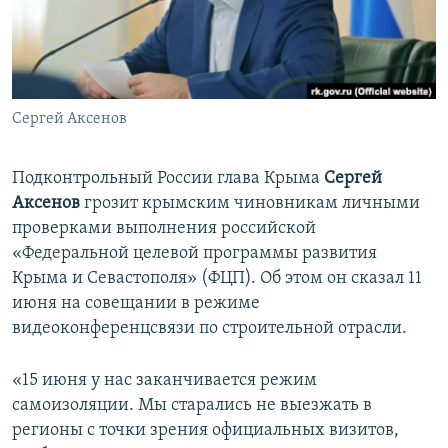
ПРИСОЕДИНЯЙТЕСЬ!
ПОБЕДИТЕЛЕЙ НЕ СУДЯТ?
КРЫМ.НЕПОКОРЕННЫЙ
ELIFBE
Сергей Аксенов
УКРАИНСКАЯ ПРОБЛЕМА КРЫМА
Все сайты RFE/RL
Подконтрольный России глава Крыма
Сергей
Аксенов
грозит крымским чиновникам личными
проверками выполнения российской
«Федеральной целевой программы развития
Крыма и Севастополя» (ФЦП). Об этом он сказал 11
июня на совещании в режиме
видеоконференцсвязи по строительной отрасли.
«15 июня у нас заканчивается режим
самоизоляции. Мы старались не выезжать в
регионы с точки зрения официальных визитов,