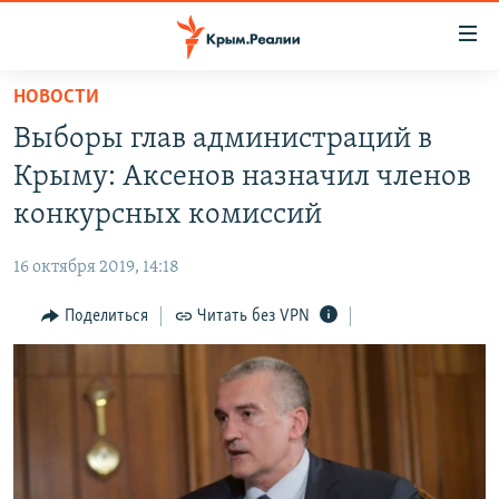
Доступность
ссылки
Вернуться
НОВОСТИ
к
НОВОСТИ
Выборы глав администраций в
основному
СПЕЦПРОЕКТЫ
содержанию
Крыму: Аксенов назначил членов
ВОДА
Вернутся
ГРУЗ 200
конкурсных комиссий
к
ИСТОРИЯ
КАРТА ВОЕННЫХ ОБЪЕКТОВ КРЫМА
главной
16 октября 2019, 14:18
ЕЩЕ
11 ЛЕТ ОККУПАЦИИ КРЫМА. 11 ИСТОРИЙ СОПРОТИВЛЕНИЯ
навигации
Вернутся
Поделиться
Читать без VPN
РАДІО СВОБОДА
ИНТЕРАКТИВ
к
КАК ОБОЙТИ БЛОКИРОВКУ
ИНФОГРАФИКА
поиску
ТЕЛЕПРОЕКТ КРЫМ.РЕАЛИИ
Українською
СОВЕТЫ ПРАВОЗАЩИТНИКОВ
Qırımtatar
ПРОПАВШИЕ БЕЗ ВЕСТИ