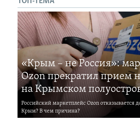
ТОП-ТЕМА
«Крым – не Россия»: ма
Ozon прекратил прием н
на Крымском полуостро
Российский маркетплейс Ozon отказывается до
Крым? В чем причина?