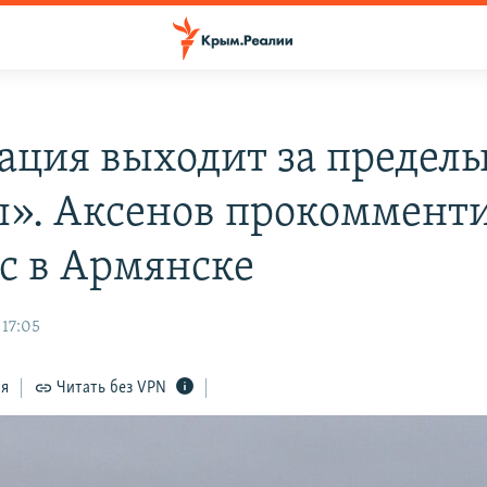
ация выходит за предел
». Аксенов прокоммент
с в Армянске
 17:05
ся
Читать без VPN