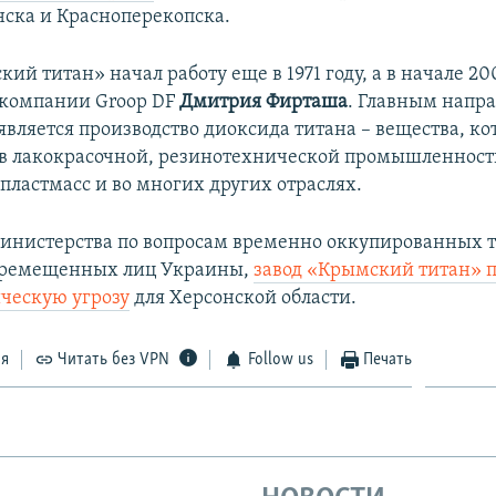
ска и Красноперекопска.
ий титан» начал работу еще в 1971 году, а в начале 2
 компании Groop DF
Дмитрия Фирташа
. Главным напр
является производство диоксида титана – вещества, ко
в лакокрасочной, резинотехнической промышленност
пластмасс и во многих других отраслях.
нистерства по вопросам временно оккупированных 
еремещенных лиц Украины,
завод «Крымский титан» п
ическую угрозу
для Херсонской области.
ся
Читать без VPN
Follow us
Печать