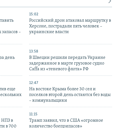
15:02
тавить
Российский дрон атаковал маршрутку в
Херсоне, пострадали пять человек –
 запасов –
украинские власти
13:58
за день
В Швеции решили передать Украине
задержанное в марте грузовое судно
Caffa из «теневого флота» РФ
12:47
тив еще
На востоке Крыма более 30 сел и
нескольких
поселков второй день остаются без воды
– коммунальщики
11:15
 НПЗ в
Трамп заявил, что в США «огромное
ти в 700
количество боеприпасов»