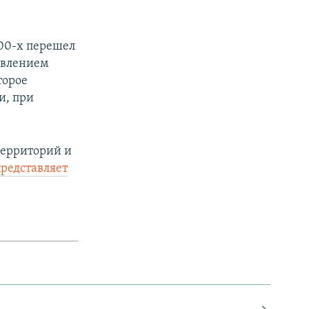
000-х перешел
авлением
торое
и, при
территорий и
редставляет