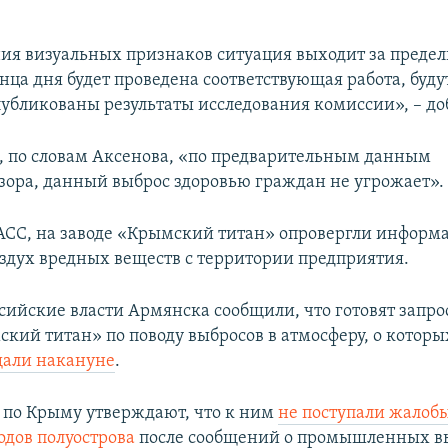
ния визуальных признаков ситуация выходит за преде
нца дня будет проведена соответствующая работа, буд
убликованы результаты исследования комиссии», – до
я, по словам Аксенова, «по предварительным данным
зора, данный выброс здоровью граждан не угрожает».
СС, на заводе «Крымский титан» опровергли информ
оздух вредных веществ с территории предприятия.
ссийские власти Армянска сообщили, что готовят запро
ский титан» по поводу выбросов в атмосферу, о котор
щали накануне
.
 по Крыму утверждают, что к ним
не поступали жалоб
одов полуострова
после сообщений о промышленных в