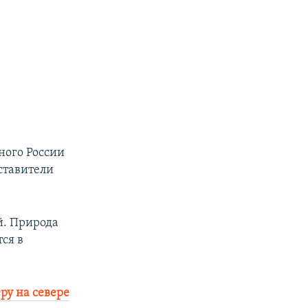
ного России
ставители
й. Природа
ся в
ру на севере