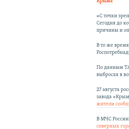
Крыма
«С точки зре
Сегодня до ко
причины и оп
В то же врем
Роспотребнад
По данным ТА
выбросах в в
27 августа ро
завода «Крым
жители сооб
В МЧС России
северных гор