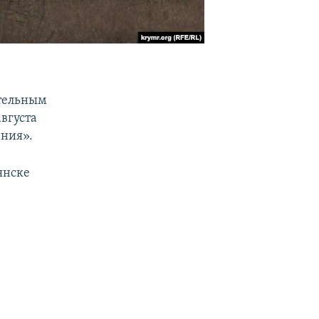
ительным
августа
ения».
янске