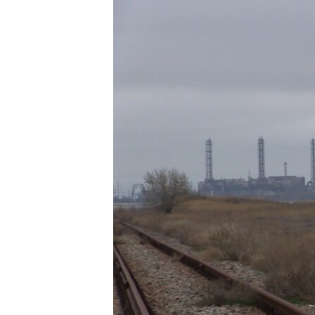
ПОБЕДИТЕЛЕЙ НЕ СУДЯТ?
КРЫМ.НЕПОКОРЕННЫЙ
ELIFBE
УКРАИНСКАЯ ПРОБЛЕМА КРЫМА