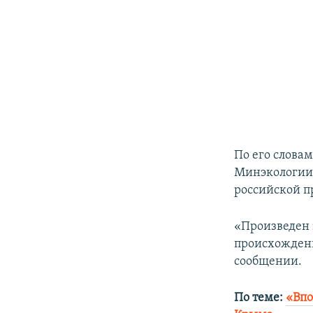
По его слова
Минэкологии 
российской п
«Произведен 
происхождени
сообщении.
По теме:
«Впо