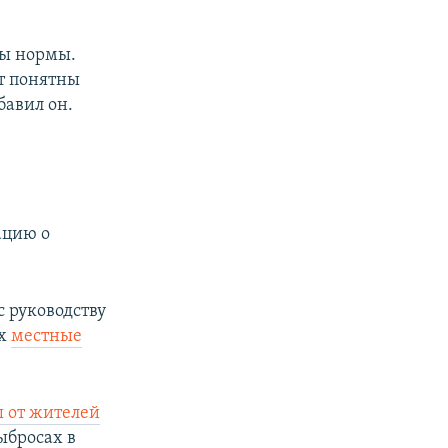
лы нормы.
ут понятны
бавил он.
ацию о
с руководству
ых
местные
ы от жителей
ыбросах в