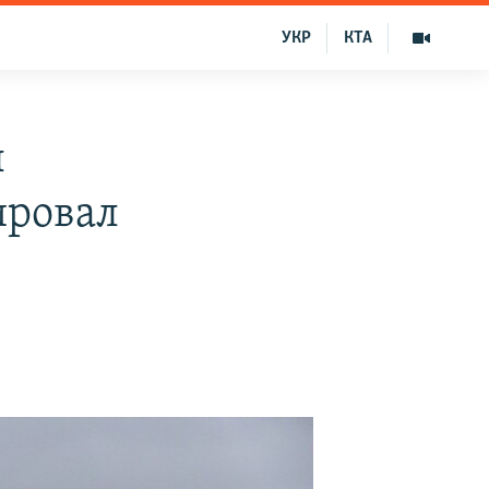
УКР
КТА
ы
ировал