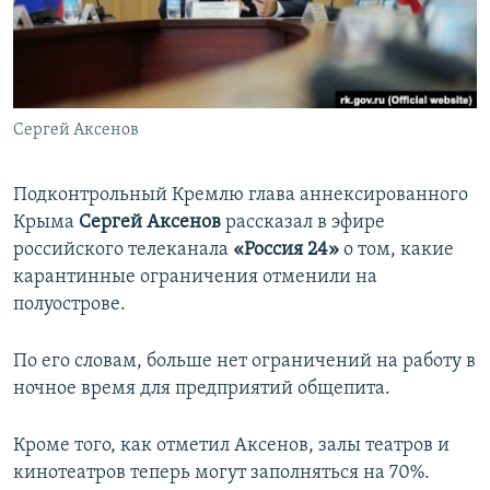
ПРИСОЕДИНЯЙТЕСЬ!
ПОБЕДИТЕЛЕЙ НЕ СУДЯТ?
КРЫМ.НЕПОКОРЕННЫЙ
ELIFBE
Сергей Аксенов
УКРАИНСКАЯ ПРОБЛЕМА КРЫМА
Все сайты RFE/RL
Подконтрольный Кремлю глава аннексированного
Крыма
Сергей Аксенов
рассказал в эфире
российского телеканала
«Россия 24»
о том, какие
карантинные ограничения отменили на
полуострове.
По его словам, больше нет ограничений на работу в
ночное время для предприятий общепита.
Кроме того, как отметил Аксенов, залы театров и
кинотеатров теперь могут заполняться на 70%.