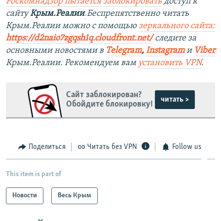
Роскомнадзор пытается заблокировать
доступ к
сайту
Крым.Реалии
.
Беспрепятственно читать
Крым.Реалии можно с помощью
зеркального сайта:
https://d2naio7zgqsh1q.cloudfront.net/
следите за
основными новостями в
Telegram
,
Instagram
и
Viber
Крым.Реалии. Рекомендуем вам
установить VPN
.
Сайт заблокирован?
читать >
Обойдите блокировку!
Поделиться
Читать без VPN
Follow us
This item is part of
Новости
Весь Крым