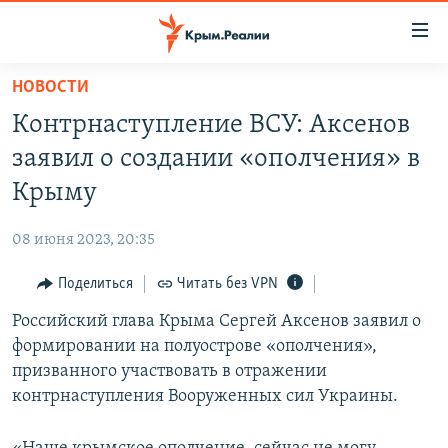
Доступность
ссылки
Вернуться
НОВОСТИ
к
НОВОСТИ
Контрнаступление ВСУ: Аксенов
основному
СПЕЦПРОЕКТЫ
содержанию
заявил о создании «ополчения» в
ВОДА
Вернутся
ГРУЗ 200
Крыму
к
ИСТОРИЯ
КАРТА ВОЕННЫХ ОБЪЕКТОВ КРЫМА
главной
08 июня 2023, 20:35
ЕЩЕ
11 ЛЕТ ОККУПАЦИИ КРЫМА. 11 ИСТОРИЙ СОПРОТИВЛЕНИЯ
навигации
Вернутся
Поделиться
Читать без VPN
РАДІО СВОБОДА
ИНТЕРАКТИВ
к
Российский глава Крыма Сергей Аксенов заявил о
КАК ОБОЙТИ БЛОКИРОВКУ
ИНФОГРАФИКА
поиску
формировании на полуострове «ополчения»,
ТЕЛЕПРОЕКТ КРЫМ.РЕАЛИИ
призванного участвовать в отражении
Українською
контрнаступления Вооруженных сил Украины.
СОВЕТЫ ПРАВОЗАЩИТНИКОВ
Qırımtatar
ПРОПАВШИЕ БЕЗ ВЕСТИ