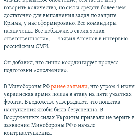
«Наше крымское ополчение, сейчас не могу
ПРИСОЕДИНЯЙТЕСЬ!
ПОБЕДИТЕЛЕЙ НЕ СУДЯТ?
говорить количество, но сил и средств более чем
достаточно для выполнения задач по защите
КРЫМ.НЕПОКОРЕННЫЙ
Крыма, у нас сформировано. Все командиры
ELIFBE
назначены. Все побывали в своих зонах
ответственности», — заявил Аксенов в интервью
УКРАИНСКАЯ ПРОБЛЕМА КРЫМА
российским СМИ.
Все сайты RFE/RL
Он добавил, что лично координирует процесс
подготовки «ополчения».
В Минобороны РФ
ранее заявили
, что утром 4 июня
украинская армия пошла в атаку на пяти участках
фронта. В ведомстве утверждают, что попытка
наступления якобы была безуспешна. В
Вооруженных силах Украины призвали не верить в
заявление Минобороны РФ о начале
контрнаступления.