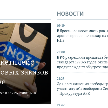
НОВОСТИ
09:19
В Ярославле после массирова
дронов произошел пожар на
НПЗ
23:00
В РФ разрешили продавать б
ркетплейс
стандарта 1990-х годов: эксп
предупреждают об угрозе зд
овых заказов
21:27
ве
До 10 лет лишения свободы г
участнику «Самообороны Се
ставлять товары в
– Прокуратура АРК
19:42