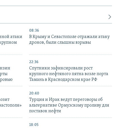
08:36
нной атаки
В Крыму и Севастополе отражали атаку
 крупном
дронов, были слышны взрывы
22:36
ензин
Спутники зафиксировали рост
ерты
крупного нефтяного пятна возле порта
оровью
Тамань в Краснодарском крае РФ
20:40
розит
Турция и Ирак ведут переговоры об
вастополя»
альтернативе Ормузскому проливу для
поставок нефти
18:05