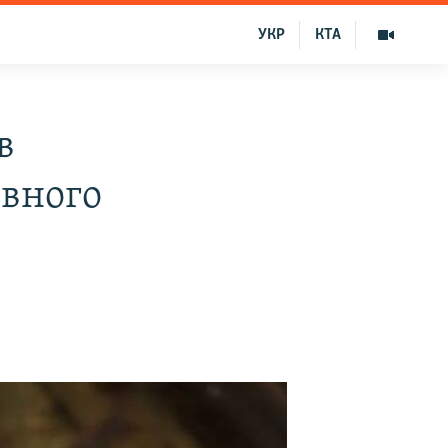
УКР
КТА
в
овного