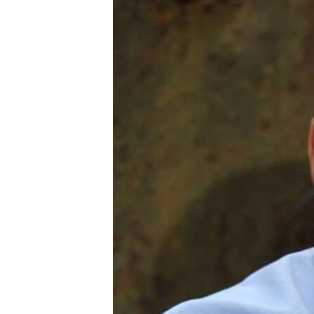
ПОБЕДИТЕЛЕЙ НЕ СУДЯТ?
КРЫМ.НЕПОКОРЕННЫЙ
ELIFBE
УКРАИНСКАЯ ПРОБЛЕМА КРЫМА