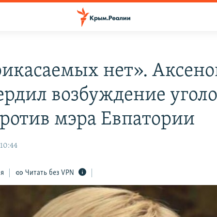
икасаемых нет». Аксено
ердил возбуждение угол
против мэра Евпатории
 10:44
ся
Читать без VPN