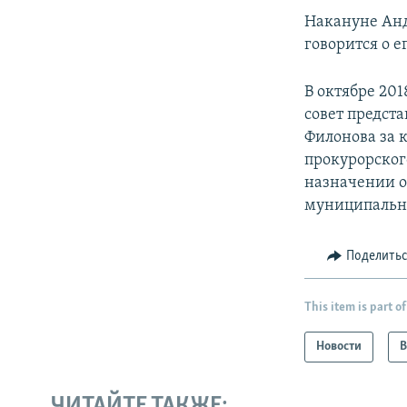
Накануне
Ан
говорится о е
В октябре 20
совет предст
Филонова за 
прокурорског
назначении о
муниципальн
Поделить
This item is part of
Новости
В
ЧИТАЙТЕ ТАКЖЕ: