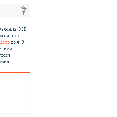
м
равления ФСБ
российской
 дело
по ч. 3
нением
стной
твия.