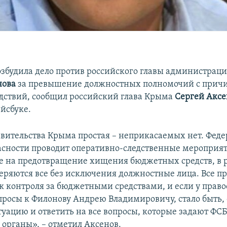
озбудила дело против российского главы администрац
нова
за превышение должностных полномочий с прич
дствий, сообщил российский глава Крыма
Сергей Аксе
ейсбуке.
вительства Крыма простая – неприкасаемых нет. Феде
асности проводит оперативно-следственные мероприят
 на предотвращение хищения бюджетных средств, в р
еряются все без исключения должностные лица. Все п
к контроля за бюджетными средствами, и если у прав
просы к Филонову Андрею Владимировичу, стало быть, 
туацию и ответить на все вопросы, которые задают ФСБ
 органы», – отметил Аксенов.