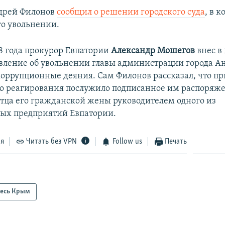
дрей Филонов
сообщил о решении городского суда
, в 
го увольнении.
18 года прокурор Евпатории
Александр Мошегов
внес в
авление об увольнении главы администрации города А
коррупционные деяния. Сам Филонов рассказал, что п
о реагирования послужило подписанное им распоряже
тца его гражданской жены руководителем одного из
ых предприятий Евпатории.
ся
Читать без VPN
Follow us
Печать
есь Крым