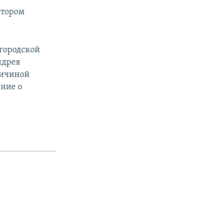
котором
 городской
ндрея
ричиной
ние о