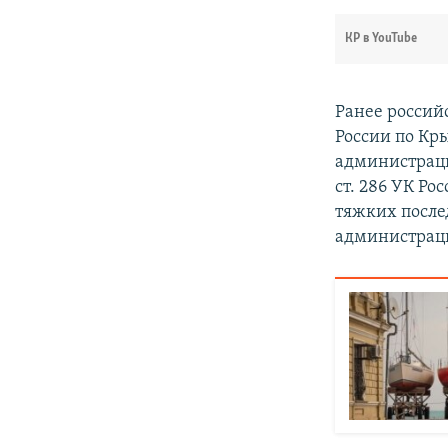
КР в YouTube
Ранее россий
России по Кр
администрац
ст. 286 УК Р
тяжких послед
администраци