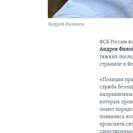
Андрей Филонов
ФСБ России в
Андрея Фило
тяжких после
странице в Ф
«Позиция пра
служба безоп
направленные
которых пров
знают порядо
появились во
прояснить си
следственные