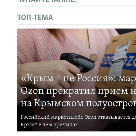
ТОП-ТЕМА
«Крым – не Россия»: ма
Ozon прекратил прием н
на Крымском полуостро
Российский маркетплейс Ozon отказывается до
Крым? В чем причина?