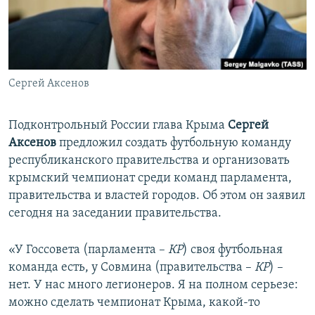
ПРИСОЕДИНЯЙТЕСЬ!
ПОБЕДИТЕЛЕЙ НЕ СУДЯТ?
КРЫМ.НЕПОКОРЕННЫЙ
ELIFBE
Сергей Аксенов
УКРАИНСКАЯ ПРОБЛЕМА КРЫМА
Все сайты RFE/RL
Подконтрольный России глава Крыма
Сергей
Аксенов
предложил создать футбольную команду
республиканского правительства и организовать
крымский чемпионат среди команд парламента,
правительства и властей городов. Об этом он заявил
сегодня на заседании правительства.
«У Госсовета (парламента –
КР
) своя футбольная
команда есть, у Совмина (правительства –
КР
) –
нет. У нас много легионеров. Я на полном серьезе:
можно сделать чемпионат Крыма, какой-то