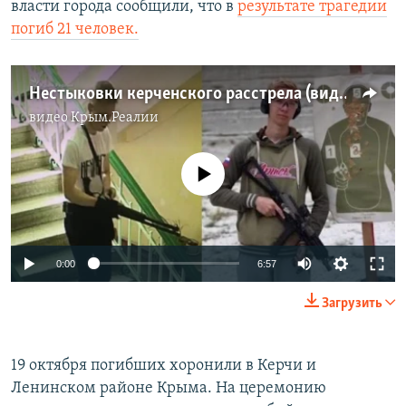
власти города сообщили, что в
результате трагедии
погиб 21 человек.
Нестыковки керченского расстрела (видео)
видео
Крым.Реалии
No media source currently available
0:00
6:57
Загрузить
19 октября погибших хоронили в Керчи и
Ленинском районе Крыма. На церемонию