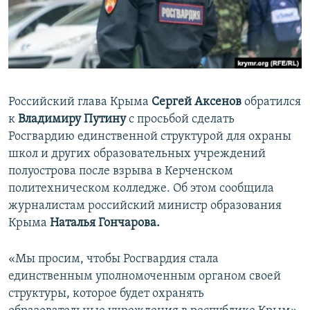
ПРИСОЕДИНЯЙТЕСЬ!
ПОБЕДИТЕЛЕЙ НЕ СУДЯТ?
КРЫМ.НЕПОКОРЕННЫЙ
ELIFBE
УКРАИНСКАЯ ПРОБЛЕМА КРЫМА
Российский глава Крыма
Сергей Аксенов
обратился
Все сайты RFE/RL
к
Владимиру Путину
с просьбой сделать
Росгвардию единственной структурой для охраны
школ и других образовательных учреждений
полуострова после взрыва в Керченском
политехническом колледже. Об этом сообщила
журналистам российский министр образования
Крыма
Наталья Гончарова.
«Мы просим, чтобы Росгвардия стала
единственным уполномоченным органом своей
структуры, которое будет охранять