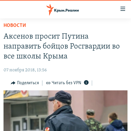
Доступность
ссылки
Вернуться
НОВОСТИ
к
НОВОСТИ
Аксенов просит Путина
основному
СПЕЦПРОЕКТЫ
содержанию
направить бойцов Росгвардии во
ВОДА
Вернутся
ГРУЗ 200
все школы Крыма
к
ИСТОРИЯ
КАРТА ВОЕННЫХ ОБЪЕКТОВ КРЫМА
главной
07 ноября 2018, 13:56
ЕЩЕ
11 ЛЕТ ОККУПАЦИИ КРЫМА. 11 ИСТОРИЙ СОПРОТИВЛЕНИЯ
навигации
Вернутся
Поделиться
Читать без VPN
РАДІО СВОБОДА
ИНТЕРАКТИВ
к
КАК ОБОЙТИ БЛОКИРОВКУ
ИНФОГРАФИКА
поиску
ТЕЛЕПРОЕКТ КРЫМ.РЕАЛИИ
Українською
СОВЕТЫ ПРАВОЗАЩИТНИКОВ
Qırımtatar
ПРОПАВШИЕ БЕЗ ВЕСТИ