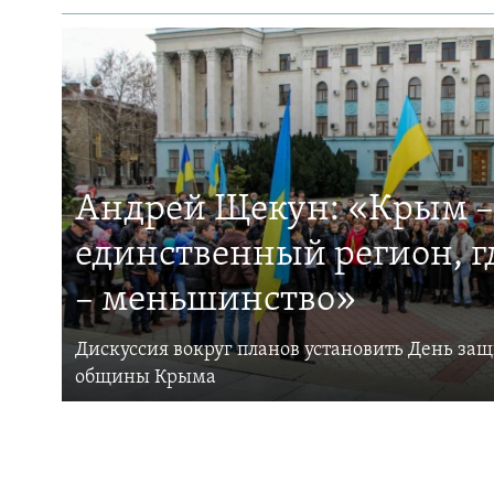
Андрей Щекун: «Крым –
единственный регион, 
– меньшинство»
Дискуссия вокруг планов установить День за
общины Крыма