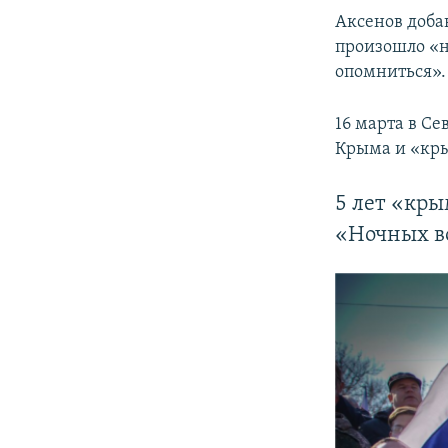
Аксенов добав
произошло «н
опомниться».
16 марта в Се
Крыма и «кр
5 лет «кры
«Ночных во