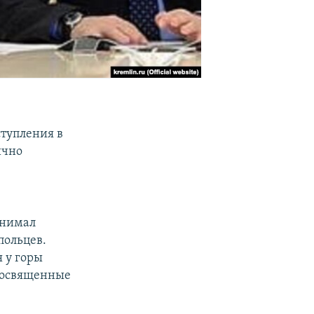
тупления в
ично
инимал
польцев.
я у горы
 посвященные