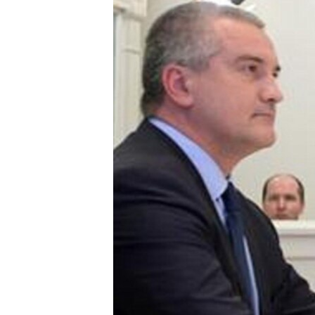
ПОБЕДИТЕЛЕЙ НЕ СУДЯТ?
КРЫМ.НЕПОКОРЕННЫЙ
ELIFBE
УКРАИНСКАЯ ПРОБЛЕМА КРЫМА