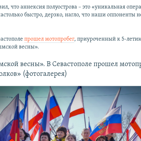
ил, что аннексия полуострова – это «уникальная опера
астолько быстро, дерзко, нагло, что наши оппоненты н
вастополе
прошел мотопробег
, приуроченный к 5-лети
ымской весны».
мской весны». В Севастополе прошел мотоп
лков» (фотогалерея)