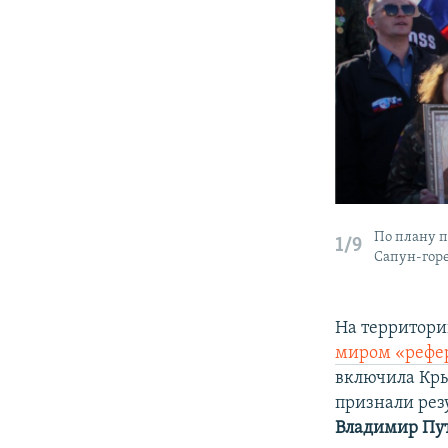
По плану п
1/9
Сапун-горе
На территори
миром «рефе
включила Кры
признали рез
Владимир Пу