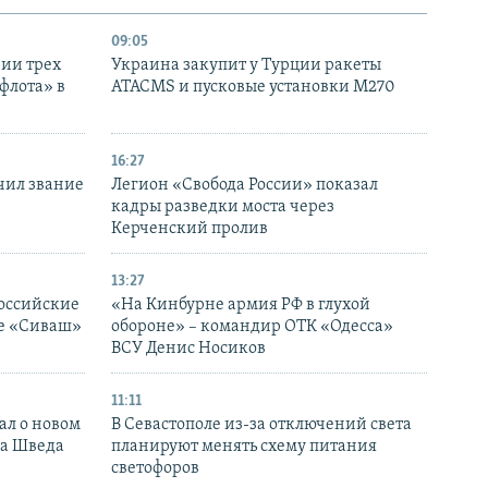
09:05
нии трех
Украина закупит у Турции ракеты
флота» в
ATACMS и пусковые установки M270
16:27
чил звание
Легион «Свобода России» показал
кадры разведки моста через
Керченский пролив
13:27
оссийские
«На Кинбурне армия РФ в глухой
ке «Сиваш»
обороне» – командир ОТК «Одесса»
ВСУ Денис Носиков
11:11
ал о новом
В Севастополе из-за отключений света
ка Шведа
планируют менять схему питания
светофоров