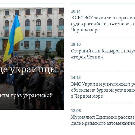
10:14
В СБС ВСУ заявили о пораже
судов российского «теневого 
Черном море
18:10
Старший сын Кадырова полу
«героя Чечни»
где украинцы
14:18
ВМС Украины уничтожили р
объекты на буровой установ
щиты прав украинской
в Черном море
12:08
Журналист Есипенко рассказ
деле крымского автомехани