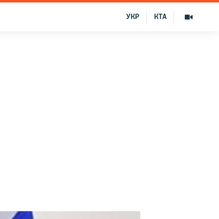
УКР
КТА