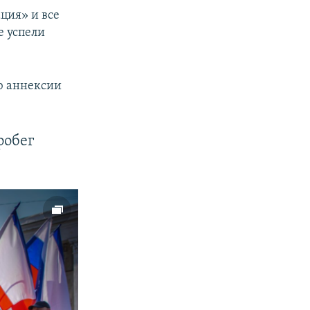
ция» и все
е успели
ю аннексии
робег