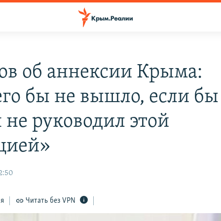
ов об аннексии Крыма:
го бы не вышло, если бы
 не руководил этой
цией»
2:50
ся
Читать без VPN