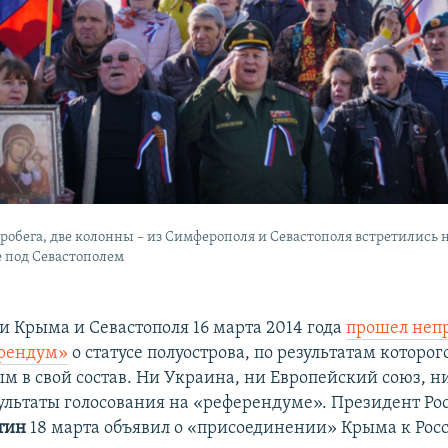
робега, две колонны – из Симферополя и Севастополя встретились 
 под Севастополем
и Крыма и Севастополя 16 марта 2014 года
прошел неп
рендум»
о статусе полуострова, по результатам которог
м в свой состав. Ни Украина, ни Европейский союз, 
ультаты голосования на «референдуме». Президент Ро
тин
18 марта объявил о «присоединении» Крыма к Рос