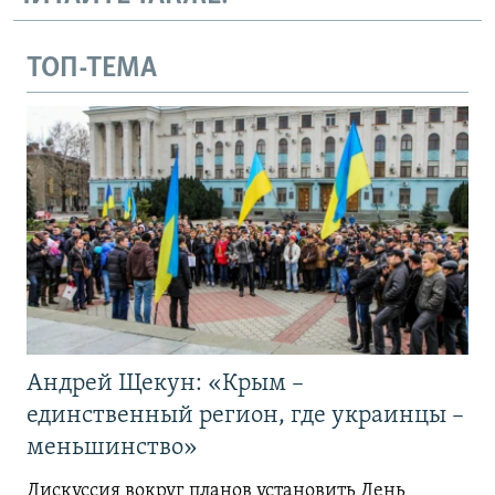
ТОП-ТЕМА
Андрей Щекун: «Крым –
единственный регион, где украинцы –
меньшинство»
Дискуссия вокруг планов установить День