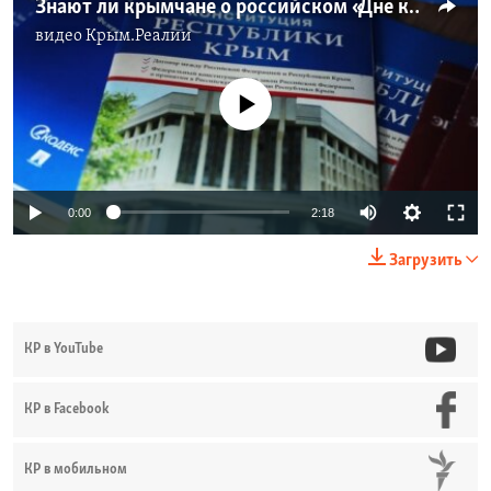
Знают ли крымчане о российском «Дне конституции»? (видео)
видео
Крым.Реалии
No media source currently available
0:00
2:18
Загрузить
КР в YouTube
КР в Facebook
КР в мобильном