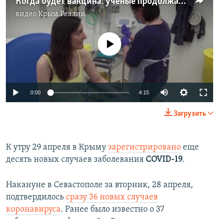
Когда будет вакцина: ученые продолжают изучать новый коронавирус (видео)
видео
Крым.Реалии
No media source currently available
Auto
0:00
4:15
270p
Загрузить
360p
Auto
270p
360p
404p
404p
К утру 29 апреля в Крыму
зарегистрировано
еще
десять новых случаев заболевания
COVID-19
.
1080p
1080p
Накануне в Севастополе за вторник, 28 апреля,
подтвердилось
сразу 36 новых случаев
коронавируса
. Ранее было известно о 37