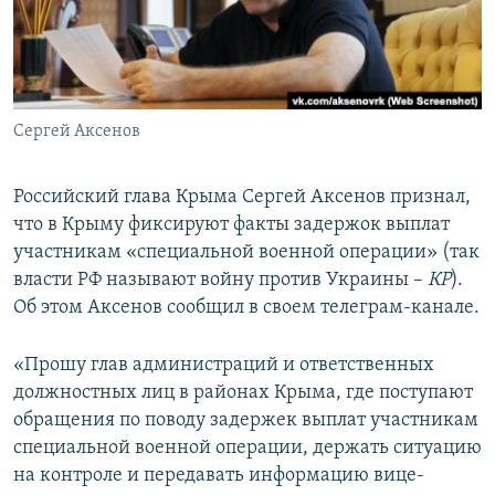
ПРИСОЕДИНЯЙТЕСЬ!
ПОБЕДИТЕЛЕЙ НЕ СУДЯТ?
КРЫМ.НЕПОКОРЕННЫЙ
ELIFBE
Сергей Аксенов
УКРАИНСКАЯ ПРОБЛЕМА КРЫМА
Все сайты RFE/RL
Российский глава Крыма Сергей Аксенов признал,
что в Крыму фиксируют факты задержок выплат
участникам «специальной военной операции» (так
власти РФ называют войну против Украины –
КР
).
Об этом Аксенов сообщил в своем телеграм-канале.
«Прошу глав администраций и ответственных
должностных лиц в районах Крыма, где поступают
обращения по поводу задержек выплат участникам
специальной военной операции, держать ситуацию
на контроле и передавать информацию вице-