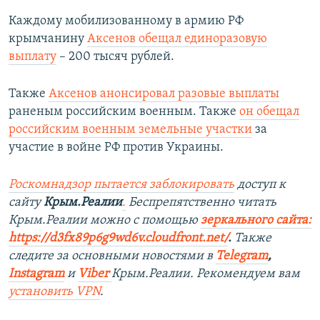
Каждому мобилизованному в армию РФ
крымчанину
Аксенов обещал единоразовую
выплату
– 200 тысяч рублей.
Также
Аксенов анонсировал разовые выплаты
раненым российским военным. Также
он обещал
российским военным земельные участки
за
участие в войне РФ против Украины.
Роскомнадзор пытается заблокировать
доступ к
сайту
Крым.Реалии
.
Беспрепятственно читать
Крым.Реалии можно с помощью
зеркального сайта:
https://d3fx89p6g9wd6v.cloudfront.net/
. ​
Также
следите за основными новостями в
Telegram
,
Instagram
и
Viber
Крым.Реалии. Рекомендуем вам
установить
VPN
.