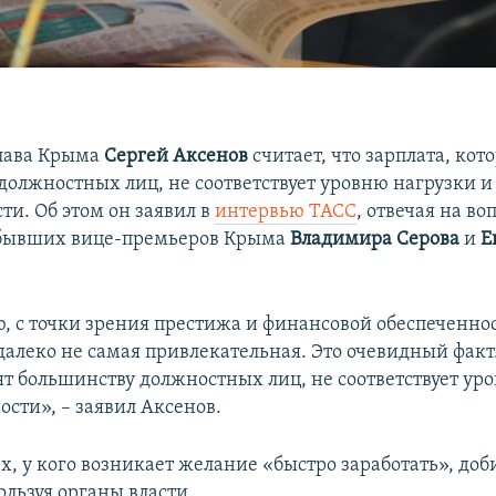
глава Крыма
Сергей Аксенов
считает, что зарплата, кот
должностных лиц, не соответствует уровню нагрузки и
ти. Об этом он заявил в
интервью ТАСС
, отвечая на во
бывших вице-премьеров Крыма
Владимира Серова
и
Е
, с точки зрения престижа и финансовой обеспеченнос
алеко не самая привлекательная. Это очевидный факт.
ят большинству должностных лиц, не соответствует ур
ости», – заявил Аксенов.
х, у кого возникает желание «быстро заработать», доб
ользуя органы власти.