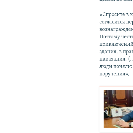
«Спросите в 
согласится п
вознагражден
Поэтому чест
приключений, 
здания, в пра
наказания. (.
люди поняли: 
поручения», –