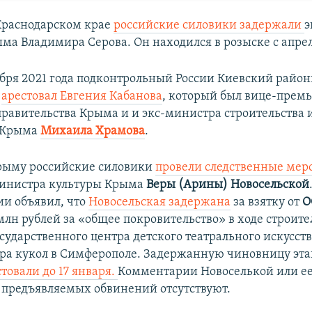
 Краснодарском крае
российские силовики задержали
э
ма Владимира Серова. Он находился в розыске с апреля
ября 2021 года подконтрольный России Киевский райо
я
арестовал Евгения Кабанова
, который был вице-прем
правительства Крыма и и экс-министра строительства 
 Крыма​
Михаила Храмова
.
Крыму российские силовики
провели следственные мер
инистра культуры Крыма
Веры (Арины) Новосельской
ии объявил, что
Новосельская задержана
за взятку от
О
млн рублей за «общее покровительство» в ходе строите
сударственного центра детского театрального искусств
ра кукол в Симферополе. Задержанную чиновницу эта
товали до 17 января.
Комментарии Новоселькой или е
 предъявляемых обвинений отсутствуют.