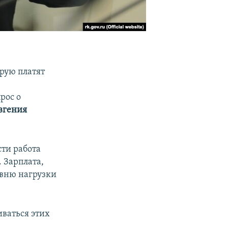
орую платят
прос о
вгения
ти работа
 Зарплата,
овню нагрузки
иваться этих