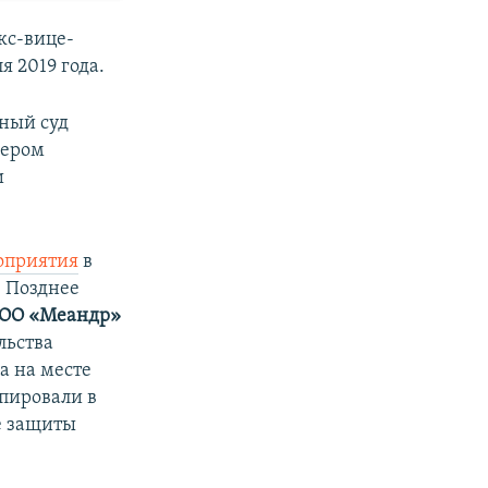
кс-вице-
 2019 года.
нный суд
ьером
и
оприятия
в
. Позднее
ОО «Меандр»
льства
а на месте
пировали в
е защиты