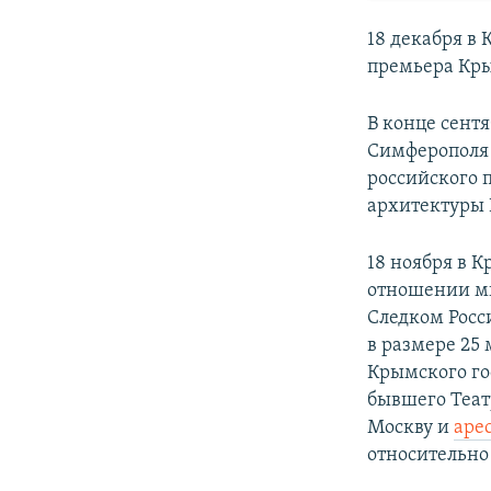
18 декабря в
премьера Кры
В конце сент
Симферопол
российского 
архитектуры
18 ноября в 
отношении м
Следком Росс
в размере 25 
Крымского го
бывшего Теат
Москву и
арес
относительно