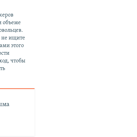
жеров
и объеме
овольцев.
, не ищите
лами этого
ости
ход, чтобы
ть
рыма