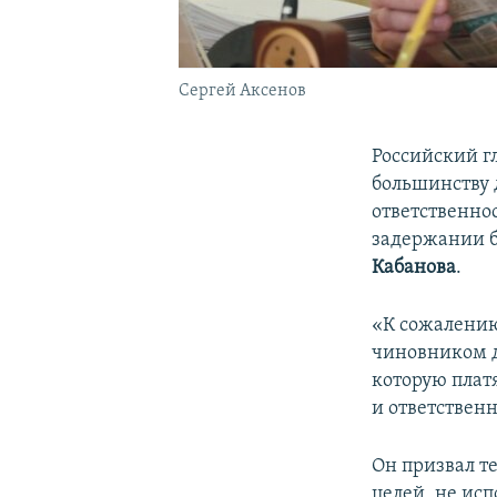
Сергей Аксенов
Российский 
большинству 
ответственнос
задержании 
Кабанова
.
«К сожалению
чиновником д
которую плат
и ответственн
Он призвал те
целей, не исп