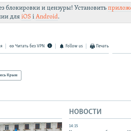
ез блокировки и цензуры! Установить
прилож
лии для
iOS
і
Android
.
ся
Читать без VPN
Follow us
Печать
есь Крым
НОВОСТИ
14:15