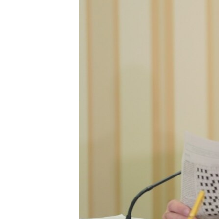
ПОБЕДИТЕЛЕЙ НЕ СУДЯТ?
КРЫМ.НЕПОКОРЕННЫЙ
ELIFBE
УКРАИНСКАЯ ПРОБЛЕМА КРЫМА