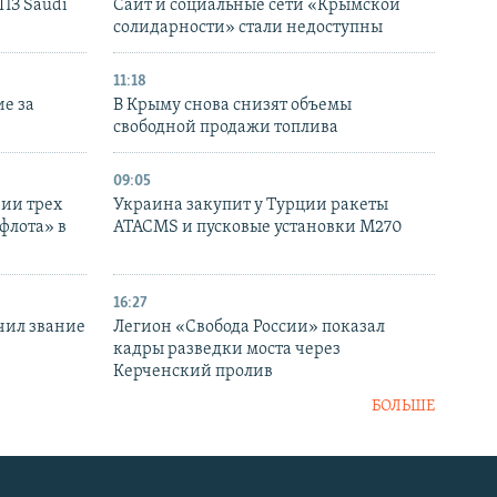
НПЗ Saudi
Сайт и социальные сети «Крымской
солидарности» стали недоступны
11:18
е за
В Крыму снова снизят объемы
свободной продажи топлива
09:05
нии трех
Украина закупит у Турции ракеты
флота» в
ATACMS и пусковые установки M270
16:27
чил звание
Легион «Свобода России» показал
кадры разведки моста через
Керченский пролив
БОЛЬШЕ