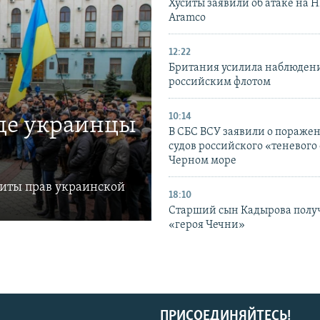
Хуситы заявили об атаке на 
Aramco
12:22
Британия усилила наблюдени
российским флотом
10:14
где украинцы
В СБС ВСУ заявили о пораже
судов российского «теневого 
Черном море
щиты прав украинской
18:10
Старший сын Кадырова полу
«героя Чечни»
ПРИСОЕДИНЯЙТЕСЬ!