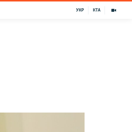
УКР
КТА