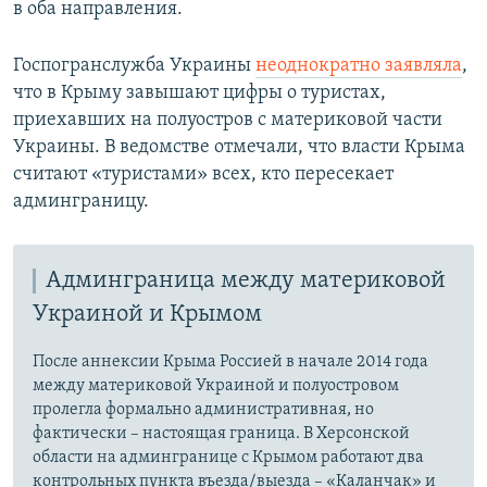
в оба направления.
Госпогранслужба Украины
неоднократно заявляла
,
что в Крыму завышают цифры о туристах,
приехавших на полуостров с материковой части
Украины. В ведомстве отмечали, что власти Крыма
считают «туристами» всех, кто пересекает
админграницу.
Админграница между материковой
Украиной и Крымом
После аннексии Крыма Россией в начале 2014 года
между материковой Украиной и полуостровом
пролегла формально административная, но
фактически – настоящая граница. В Херсонской
области на админгранице с Крымом работают два
контрольных пункта въезда/выезда – «Каланчак» и