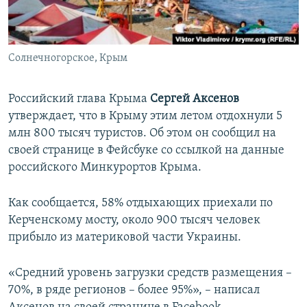
ПРИСОЕДИНЯЙТЕСЬ!
ПОБЕДИТЕЛЕЙ НЕ СУДЯТ?
КРЫМ.НЕПОКОРЕННЫЙ
Солнечногорское, Крым
ELIFBE
УКРАИНСКАЯ ПРОБЛЕМА КРЫМА
Российский глава Крыма
Сергей Аксенов
Все сайты RFE/RL
утверждает, что в Крыму этим летом отдохнули 5
млн 800 тысяч туристов. Об этом он сообщил на
своей странице в Фейсбуке со ссылкой на данные
российского Минкурортов Крыма.
Как сообщается, 58% отдыхающих приехали по
Керченскому мосту, около 900 тысяч человек
прибыло из материковой части Украины.
«Средний уровень загрузки средств размещения –
70%, в ряде регионов – более 95%», – написал