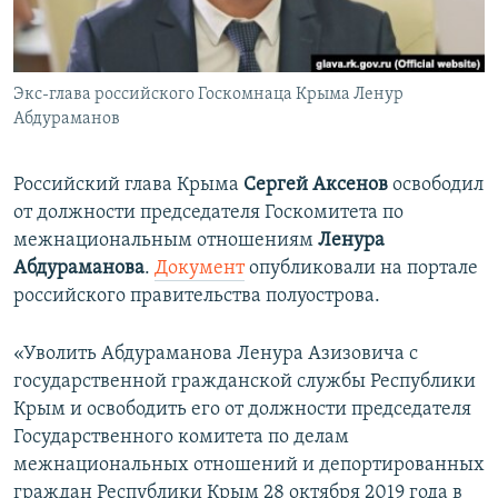
ПРИСОЕДИНЯЙТЕСЬ!
ПОБЕДИТЕЛЕЙ НЕ СУДЯТ?
КРЫМ.НЕПОКОРЕННЫЙ
Экс-глава российского Госкомнаца Крыма Ленур
ELIFBE
Абдураманов
УКРАИНСКАЯ ПРОБЛЕМА КРЫМА
Все сайты RFE/RL
Российский глава Крыма
Сергей Аксенов
освободил
от должности председателя Госкомитета по
межнациональным отношениям
Ленура
Абдураманова
.
Документ
опубликовали на портале
российского правительства полуострова.
«Уволить Абдураманова Ленура Азизовича с
государственной гражданской службы Республики
Крым и освободить его от должности председателя
Государственного комитета по делам
межнациональных отношений и депортированных
граждан Республики Крым 28 октября 2019 года в