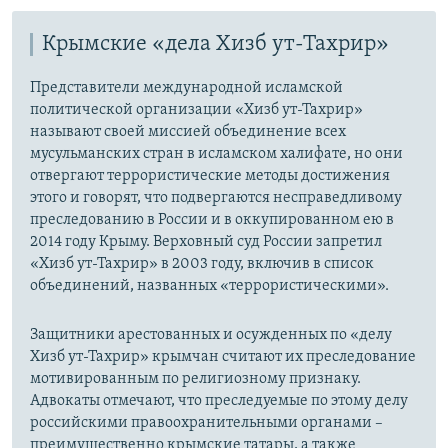
Крымские «дела Хизб ут-Тахрир»
Представители международной исламской
политической организации «Хизб ут-Тахрир»
называют своей миссией объединение всех
мусульманских стран в исламском халифате, но они
отвергают террористические методы достижения
этого и говорят, что подвергаются несправедливому
преследованию в России и в оккупированном ею в
2014 году Крыму. Верховный суд России запретил
«Хизб ут-Тахрир» в 2003 году, включив в список
объединений, названных «террористическими».
Защитники арестованных и осужденных по «делу
Хизб ут-Тахрир» крымчан считают их преследование
мотивированным по религиозному признаку.
Адвокаты отмечают, что преследуемые по этому делу
российскими правоохранительными органами –
преимущественно крымские татары, а также