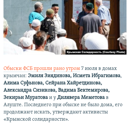
Обыски ФСБ прошли рано утром
7 июля в домах
крымчан:
Эмиля Зиядинова,
Исмета Ибрагимова
,
Алима Суфьнова,
Сейрана Хайретдинова,
Александра Сизикова,
Вадима Бектемирова,
Зекирьи Муратова
и у
Дилявера Меметова
в
Алуште. Последнего при обыске не было дома, его
продолжают искать, утверждают активисты
«Крымской солидарности».