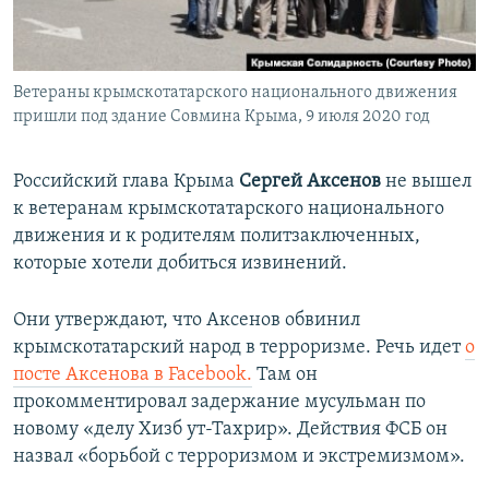
ПРИСОЕДИНЯЙТЕСЬ!
ПОБЕДИТЕЛЕЙ НЕ СУДЯТ?
КРЫМ.НЕПОКОРЕННЫЙ
Ветераны крымскотатарского национального движения
ELIFBE
пришли под здание Совмина Крыма, 9 июля 2020 год
УКРАИНСКАЯ ПРОБЛЕМА КРЫМА
Все сайты RFE/RL
Российский глава Крыма
Сергей Аксенов
не вышел
к ветеранам крымскотатарского национального
движения и к родителям политзаключенных,
которые хотели добиться извинений.
Они утверждают, что Аксенов обвинил
крымскотатарский народ в терроризме. Речь идет
о
посте Аксенова в Facebook.
Там он
прокомментировал задержание мусульман по
новому «делу Хизб ут-Тахрир». Действия ФСБ он
назвал «борьбой с терроризмом и экстремизмом».