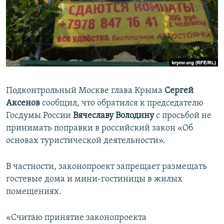
ПРИСОЕДИНЯЙТЕСЬ!
ПОБЕДИТЕЛЕЙ НЕ СУДЯТ?
КРЫМ.НЕПОКОРЕННЫЙ
ELIFBE
УКРАИНСКАЯ ПРОБЛЕМА КРЫМА
Все сайты RFE/RL
Подконтрольный Москве глава Крыма
Сергей
Аксенов
сообщил, что обратился к председателю
Госдумы России
Вячеславу Володину
с просьбой не
принимать поправки в российский закон «Об
основах туристической деятельности».
В частности, законопроект запрещает размещать
гостевые дома и мини-гостиницы в жилых
помещениях.
«Считаю принятие законопроекта