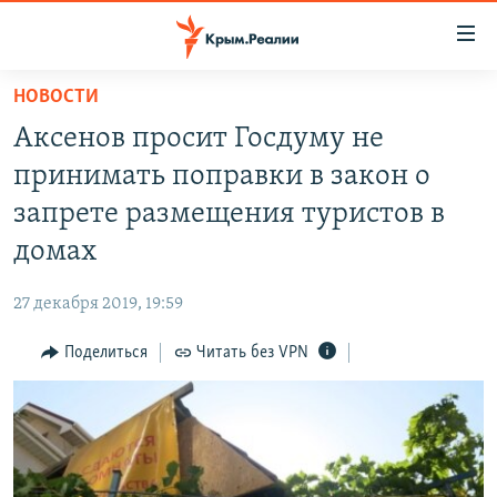
Доступность
ссылки
Вернуться
НОВОСТИ
к
НОВОСТИ
Аксенов просит Госдуму не
основному
СПЕЦПРОЕКТЫ
содержанию
принимать поправки в закон о
ВОДА
Вернутся
ГРУЗ 200
запрете размещения туристов в
к
ИСТОРИЯ
КАРТА ВОЕННЫХ ОБЪЕКТОВ КРЫМА
домах
главной
ЕЩЕ
11 ЛЕТ ОККУПАЦИИ КРЫМА. 11 ИСТОРИЙ СОПРОТИВЛЕНИЯ
навигации
27 декабря 2019, 19:59
Вернутся
РАДІО СВОБОДА
ИНТЕРАКТИВ
к
Поделиться
Читать без VPN
КАК ОБОЙТИ БЛОКИРОВКУ
ИНФОГРАФИКА
поиску
ТЕЛЕПРОЕКТ КРЫМ.РЕАЛИИ
Українською
СОВЕТЫ ПРАВОЗАЩИТНИКОВ
Qırımtatar
ПРОПАВШИЕ БЕЗ ВЕСТИ