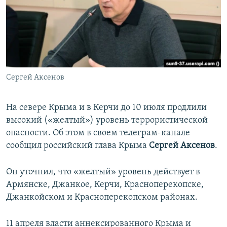
ПРИСОЕДИНЯЙТЕСЬ!
ПОБЕДИТЕЛЕЙ НЕ СУДЯТ?
КРЫМ.НЕПОКОРЕННЫЙ
ELIFBE
УКРАИНСКАЯ ПРОБЛЕМА КРЫМА
Все сайты RFE/RL
Сергей Аксенов
На севере Крыма и в Керчи до 10 июля продлили
высокий («желтый») уровень террористической
опасности. Об этом в своем телеграм-канале
сообщил российский глава Крыма
Сергей Аксенов
.
Он уточнил, что «желтый» уровень действует в
Армянске, Джанкое, Керчи, Красноперекопске,
Джанкойском и Красноперекопском районах.
11 апреля власти аннексированного Крыма и