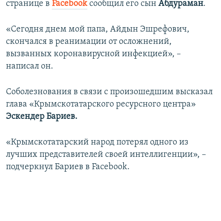
странице в
Facebook
сообщил его сын
Абдураман
.
ПРИСОЕДИНЯЙТЕСЬ!
ПОБЕДИТЕЛЕЙ НЕ СУДЯТ?
КРЫМ.НЕПОКОРЕННЫЙ
«Сегодня днем мой папа, Айдын Эшрефович,
скончался в реанимации от осложнений,
ELIFBE
вызванных коронавирусной инфекцией», –
УКРАИНСКАЯ ПРОБЛЕМА КРЫМА
написал он.
Все сайты RFE/RL
Соболезнования в связи с произошедшим высказал
глава «Крымскотатарского ресурсного центра»
Эскендер Бариев.
«Крымскотатарский народ потерял одного из
лучших представителей своей интеллигенции», –
подчеркнул Бариев в Facebook.