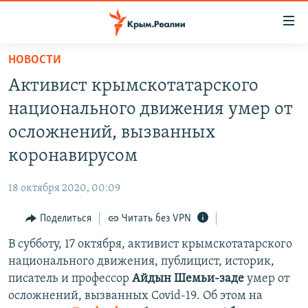
Доступность
ссылки
Вернуться
НОВОСТИ
к
НОВОСТИ
Активист крымскотатарского
основному
СПЕЦПРОЕКТЫ
содержанию
национального движения умер от
ВОДА
Вернутся
ГРУЗ 200
осложнений, вызванных
к
ИСТОРИЯ
КАРТА ВОЕННЫХ ОБЪЕКТОВ КРЫМА
коронавирусом
главной
ЕЩЕ
11 ЛЕТ ОККУПАЦИИ КРЫМА. 11 ИСТОРИЙ СОПРОТИВЛЕНИЯ
навигации
18 октября 2020, 00:09
Вернутся
РАДІО СВОБОДА
ИНТЕРАКТИВ
к
Поделиться
Читать без VPN
КАК ОБОЙТИ БЛОКИРОВКУ
ИНФОГРАФИКА
поиску
В субботу, 17 октября, активист крымскотатарского
ТЕЛЕПРОЕКТ КРЫМ.РЕАЛИИ
Українською
национального движения, публицист, историк,
СОВЕТЫ ПРАВОЗАЩИТНИКОВ
писатель и профессор
Айдын Шемьи-заде
умер от
Qırımtatar
осложнений, вызванных Covid-19. Об этом на
ПРОПАВШИЕ БЕЗ ВЕСТИ