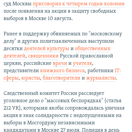
суд Москвы
приговорил к четырем годам колонии
после появления на акции в защиту свободных
выборов в Москве 10 августа.
Ранее в поддержку обвиняемых по "московскому
делу" и других политзаключенных выступили
десятки
деятелей культуры
и
общественных
деятелей
,
священники
Русской православной
церкви, российские
врачи
и
учителя
,
представители
книжного бизнеса
, работники
IT-
сферы
,
юристы
,
благотворители
и
журналисты
.
Следственный комитет России расследует
уголовное дело о "массовых беспорядках" (статья
212 УК), которыми якобы сопровождалась уличная
акция в знак солидарности с недопущенными на
выборы в Мосгордуму независимыми
кандидатами в Москве 27 июля. Полиция в день