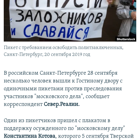
ПРИСОЕДИНЯЙТЕСЬ!
ПОБЕДИТЕЛЕЙ НЕ СУДЯТ?
КРЫМ.НЕПОКОРЕННЫЙ
ELIFBE
УКРАИНСКАЯ ПРОБЛЕМА КРЫМА
Все сайты RFE/RL
Пикет с требованием освободить политзаключенных,
Санкт-Петербург, 20 сентября 2019 год
В российском Санкт-Петербурге 28 сентября
несколько человек вышли к Гостиному двору с
одиночными пикетами против преследования
участников "московского дела", сообщает
корреспондент
Север.Реалии.
Один из пикетчиков пришел с плакатом в
поддержку осужденного по "московскому делу"
Константина Котова
, которого 5 сентября Тверской