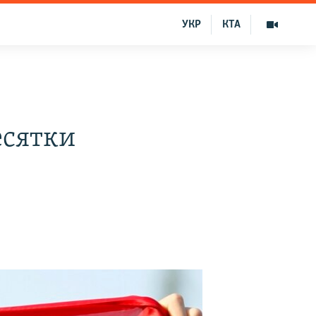
УКР
КТА
есятки