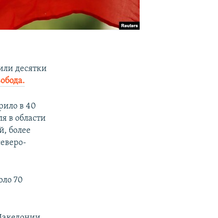
или десятки
вобода.
рило в 40
я в области
й, более
северо-
оло 70
Македонии,