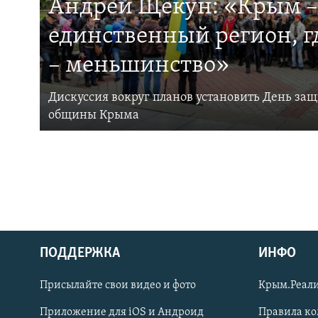
Андрей Щекун: «Крым –
единственный регион, 
– меньшинство»
Дискуссия вокруг планов установить День за
общины Крыма
ПОДДЕРЖКА
ИНФО
Українською
Присылайте свои видео и фото
Крым.Реали
Qırımtatar
Приложение для iOS и Андроид
Правила к