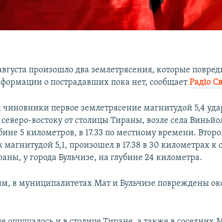
 августа произошло два землетрясения, которые повред
нформации о пострадавших пока нет, сообщает
Радіо С
 чиновники первое землетрясение магнитудой 5,4 уда
северо-востоку от столицы Тираны, возле села Виньйол
бине 5 километров, в 17.33 по местному времени. Второ
 магнитудой 5,1, произошел в 17.38 в 30 километрах к 
раны, у города Бульчизе, на глубине 24 километра.
м, в муниципалитетах Мат и Бульчизе повреждены ок
е ощущалось и в столице Тиране, а также в соседних 