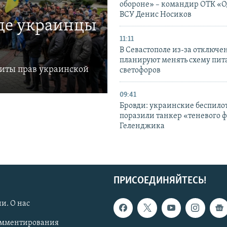
обороне» – командир ОТК «О
ВСУ Денис Носиков
где украинцы
11:11
В Севастополе из-за отключе
планируют менять схему пит
щиты прав украинской
светофоров
09:41
Бровди: украинские беспил
поразили танкер «теневого ф
Геленджика
ПРИСОЕДИНЯЙТЕСЬ!
и. О нас
омментирования