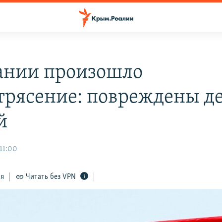
ании произошло
трясение: повреждены д
й
 11:00
ся
Читать без VPN