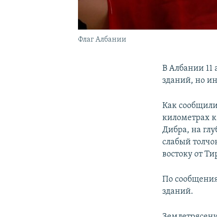
Флаг Албании
В Албании 11
зданий, но и
Как сообщили
километрах к 
Дибра, на глу
слабый толчок
востоку от Ти
По сообщения
зданий.
Землетрясени