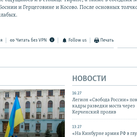
Боснии и Герцеговине и Косово. После основных толчк
слабых.
ся
Читать без VPN
Follow us
Печать
НОВОСТИ
16:27
Легион «Свобода России» по
кадры разведки моста через
Керченский пролив
13:27
«На Кинбурне армия РФ в гл