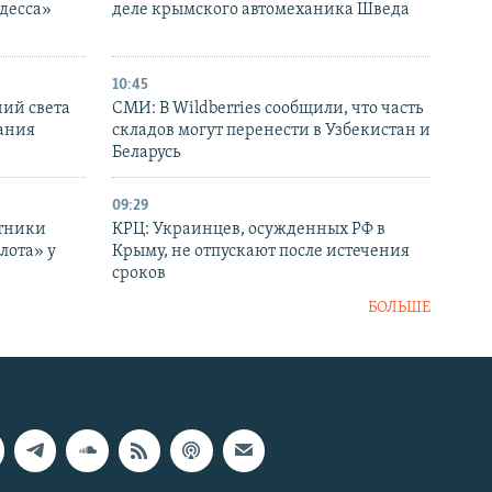
десса»
деле крымского автомеханика Шведа
10:45
ний света
СМИ: В Wildberries сообщили, что часть
ания
складов могут перенести в Узбекистан и
Беларусь
09:29
отники
КРЦ: Украинцев, осужденных РФ в
лота» у
Крыму, не отпускают после истечения
сроков
БОЛЬШЕ