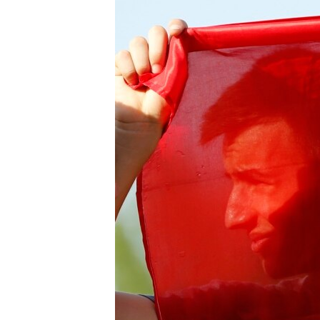
ПОБЕДИТЕЛЕЙ НЕ СУДЯТ?
КРЫМ.НЕПОКОРЕННЫЙ
ELIFBE
УКРАИНСКАЯ ПРОБЛЕМА КРЫМА