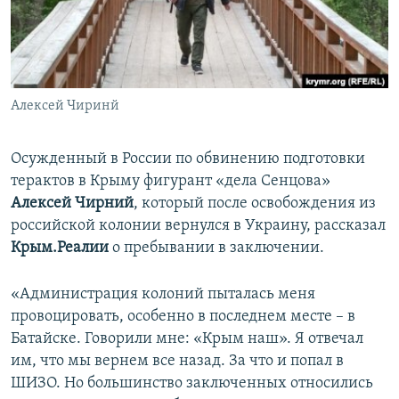
ПРИСОЕДИНЯЙТЕСЬ!
ПОБЕДИТЕЛЕЙ НЕ СУДЯТ?
КРЫМ.НЕПОКОРЕННЫЙ
ELIFBE
Алексей Чиринй
УКРАИНСКАЯ ПРОБЛЕМА КРЫМА
Все сайты RFE/RL
Осужденный в России по обвинению подготовки
терактов в Крыму фигурант «дела Сенцова»
Алексей Чирний
, который после освобождения из
российской колонии вернулся в Украину, рассказал
Крым.Реалии
о пребывании в заключении.
«Администрация колоний пыталась меня
провоцировать, особенно в последнем месте – в
Батайске. Говорили мне: «Крым наш». Я отвечал
им, что мы вернем все назад. За что и попал в
ШИЗО. Но большинство заключенных относились