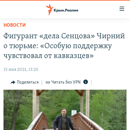
Доступность
ссылки
Вернуться
НОВОСТИ
к
НОВОСТИ
Фигурант «дела Сенцова» Чирний
основному
СПЕЦПРОЕКТЫ
содержанию
о тюрьме: «Особую поддержку
ВОДА
Вернутся
ГРУЗ 200
чувствовал от кавказцев»
к
ИСТОРИЯ
КАРТА ВОЕННЫХ ОБЪЕКТОВ КРЫМА
главной
15 мая 2021, 13:25
ЕЩЕ
11 ЛЕТ ОККУПАЦИИ КРЫМА. 11 ИСТОРИЙ СОПРОТИВЛЕНИЯ
навигации
Вернутся
Поделиться
Читать без VPN
РАДІО СВОБОДА
ИНТЕРАКТИВ
к
КАК ОБОЙТИ БЛОКИРОВКУ
ИНФОГРАФИКА
поиску
ТЕЛЕПРОЕКТ КРЫМ.РЕАЛИИ
Українською
СОВЕТЫ ПРАВОЗАЩИТНИКОВ
Qırımtatar
ПРОПАВШИЕ БЕЗ ВЕСТИ