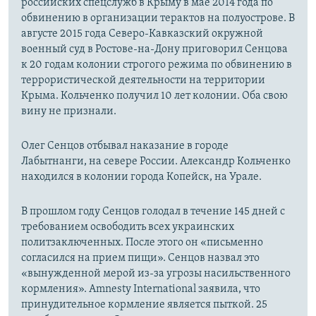
российских спецслужб в Крыму в мае 2014 года по
обвинению в организации терактов на полуострове. В
августе 2015 года Северо-Кавказский окружной
военный суд в Ростове-на-Дону приговорил Сенцова
к 20 годам колонии строгого режима по обвинению в
террористической деятельности на территории
Крыма. Кольченко получил 10 лет колонии. Оба свою
вину не признали.
Олег Сенцов отбывал наказание в городе
Лабытнанги, на севере России. Александр Кольченко
находился в колонии города Копейск, на Урале.
В прошлом году Сенцов голодал в течение 145 дней с
требованием освободить всех украинских
политзаключенных. После этого он «письменно
согласился на прием пищи». Сенцов назвал это
«вынужденной мерой из-за угрозы насильственного
кормления». Amnesty International заявила, что
принудительное кормление является пыткой. ​25