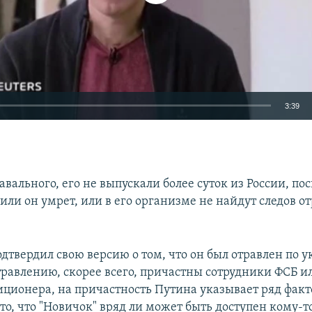
3:39
EMBED
ального, его не выпускали более суток из России, по
или он умрет, или в его организме не найдут следов 
Auto
240p
360p
480p
дтвердил свою версию о том, что он был отравлен по 
720p
1080p
травлению, скорее всего, причастны сотрудники ФСБ ил
иционера, на причастность Путина указывает ряд факт
то, что "Новичок" вряд ли может быть доступен кому-т