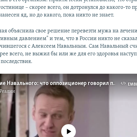
остинице – скорее всего, он дотронулся до какого-то п
анесен яд, но до какого, пока никто не знает.
ая объяснила свое решение перевезти мужа на лечени
ивным давлением" и тем, что в России никто не сказал
чившегося с Алексеем Навальным. Сам Навальный счит
рее всего, не выжил бы или же для его здоровья насту
последствия.
Возвращение Навального: что оппозиционер говорил после отравления (видео)
EMB
Реалии
No media source currently available