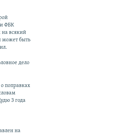
орой
ки ФБК
х на всякий
он может быть
ил.
оловное дело
 о поправках
 словам
удю 3 года
равлен на