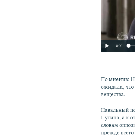
0:00
По мнению Нав
ожидали, что 
вещества.
Навальный по
Путина, а к о
словам оппоз
прежде всего 