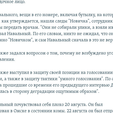
дочное лицо.
ального, вещи в его номере, включая бутылку, на кот
, как утверждается, нашли следы "Новичка", сотрудни
ы передать врачам. "Они не собирали улики, а взяли и
азал Навальный. По его словам, никто не ожидал, что 
нно "Новичком", и сам Навальный сначала в это не вер
кже задался вопросом о том, почему не возбуждено уг
вления.
кже выступил в защиту своей позиции на голосовании
, а также в защиту тактики "умного голосования". По
за прошедшие со времени его предыдущего интервью Д
улась в сторону деградации ощутимым образом".
ьный почувствовал себя плохо 20 августа. Он был
ван в Омске в состоянии комы. 22 августа он был отп