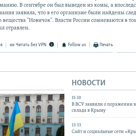
рманию. В сентябре он был выведен из комы, а впослед
мания заявила, что в его организме были найдены сле
 вещества "Новичок". Власти России сомневаются в том
л отравлен.
ся
Читать без VPN
Follow us
Печать
НОВОСТИ
15:10
В ВСУ заявили о поражении 
склада в Крыму
13:33
Сайт и социальные сети «Кр