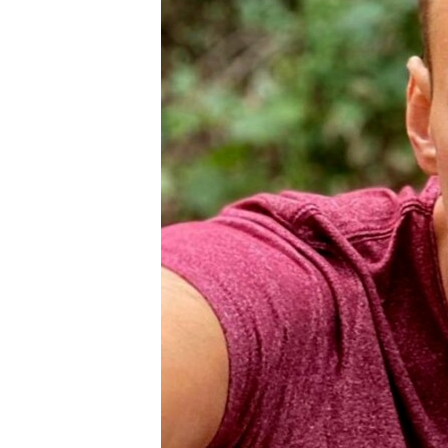
ПОБЕДИТЕЛЕЙ НЕ СУДЯТ?
КРЫМ.НЕПОКОРЕННЫЙ
ELIFBE
УКРАИНСКАЯ ПРОБЛЕМА КРЫМА