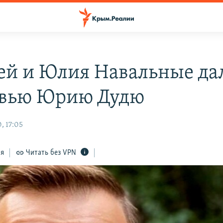
ей и Юлия Навальные да
вью Юрию Дудю
, 17:05
ся
Читать без VPN