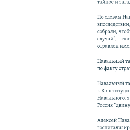
тайное и зага
По словам Нав
впоследствии
собрали, чтоб
случай", – ск
отравлен име
Навальный та
по факту отра
Навальный та
к Конституции
Навального, 
Россия "двин
Алексей Навал
госпитализиро