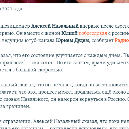
 2020 года
оппозиционер
Алексей Навальный
впервые после своег
ервью. Он вместе с женой
Юлией
побеседовал
с росси
, ведущим ютуб-канала
Юрием Дудем
, сообщает
Радио
зал, что его состояние улучшается с каждым днем. "Вс
оправлюсь", – сказал он. По его словам, врачи удивлены
ается с большой скоростью.
льный сказал, что он не знает, когда он восстановитс
лагает, что этот процесс может продлиться ещё около 
по словам Навального, он намерен вернуться в Россию.
 за границей.
м отравлении, Алексей Навальный сказал, что пока нея
пал в его организм. Практически установлено, что отр