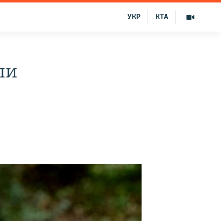
УКР
КТА
ли