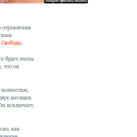
о отравления
йским
 Свобода
.
е будет очень
, что он
я полностью,
двух месяцев.
 Он исключает,
сно, как
авление