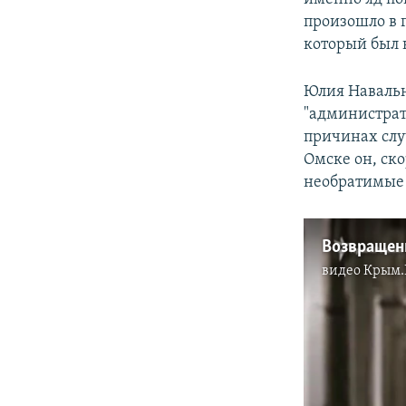
произошло в г
который был н
Юлия Навальн
"администрат
причинах слу
Омске он, ско
необратимые 
видео
Крым.