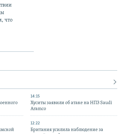
ствии
ды
, что
14:15
военного
Хуситы заявили об атаке на НПЗ Saudi
Aramco
12:22
ымской
Британия усилила наблюдение за