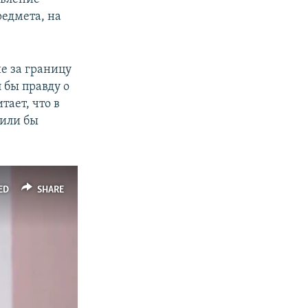
редмета, на
е за границу
 бы правду о
ает, что в
пили бы
ED
SHARE