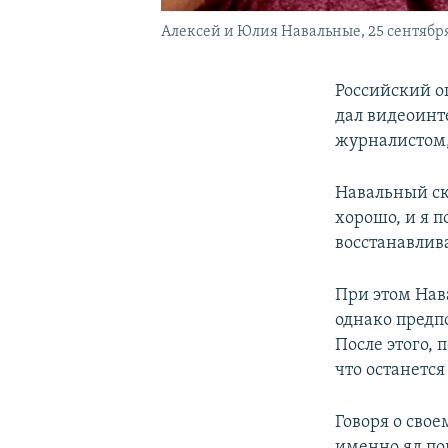
Алексей и Юлия Навальные, 25 сентября
Российский 
дал видеоинт
журналистом
Навальный ска
хорошо, и я п
восстанавлив
При этом Нава
однако предпо
После этого, 
что останется
Говоря о свое
именно яд по