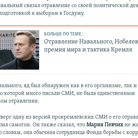
авальный связал отравление со своей политической де
 подготовкой к выборам в Госдуму.
БОЛЬШЕ ПО ТЕМЕ:
Отравление Навального, Нобелев
премия мира и тактика Кремля
ального, яд был обнаружен как в его организме, так и 
, о которой много писали СМИ, не была единственным
вом отравления.
верг одну из версий прокремлевских СМИ о его отравл
пил самогон. Он также сказал, что
Мария Певчих
не жи
о словам, она обычная сотрудница Фонда борьбы с корр