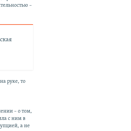
ятельностью –
ская
на руке, то
ении – о том,
ла с ним в
упцией, а не