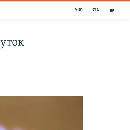
УКР
КТА
суток