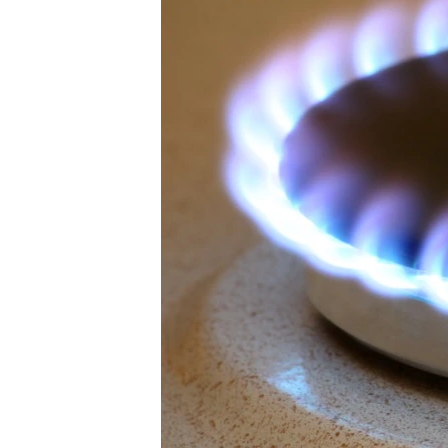
ПОБЕДИТЕЛЕЙ НЕ СУДЯТ?
КРЫМ.НЕПОКОРЕННЫЙ
ELIFBE
УКРАИНСКАЯ ПРОБЛЕМА КРЫМА