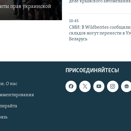
деле крымского автомехани
щиты прав украинской
10:45
СМИ: В Wildberries сообщили,
складов могут перенести в У
Беларусь
ПРИСОЕДИНЯЙТЕСЬ!
и. О нас
омментирования
опирайта
вязь