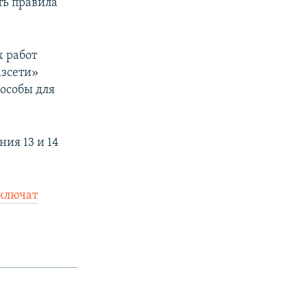
ть правила
 работ
азсети»
особы для
ия 13 и 14
ключат