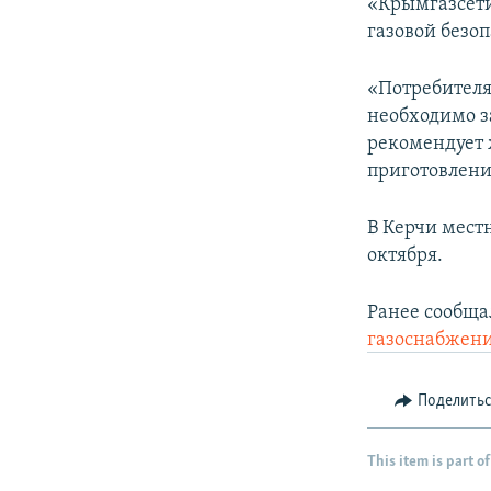
«Крымгазсети
газовой безоп
«Потребителя
необходимо з
рекомендует 
приготовлени
В Керчи мес
октября.
Ранее сообща
газоснабжени
Поделить
This item is part of