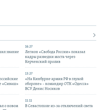
16:27
чил звание
Легион «Свобода России» показал
кадры разведки моста через
Керченский пролив
13:27
оссийские
«На Кинбурне армия РФ в глухой
ке «Сиваш»
обороне» – командир ОТК «Одесса»
ВСУ Денис Носиков
11:11
ал о новом
В Севастополе из-за отключений света