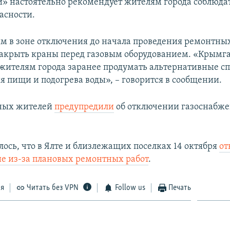
» настоятельно рекомендует жителям города соблюда
асности.
м в зоне отключения до начала проведения ремонтных
акрыть краны перед газовым оборудованием. «Крымг
жителям города заранее продумать альтернативные сп
я пищи и подогрева воды», – говорится в сообщении.
тных жителей
предупредили
об отключении газоснабжен
лось, что в Ялте и близлежащих поселках 14 октября
от
е из-за плановых ремонтных работ
.
ся
Читать без VPN
Follow us
Печать