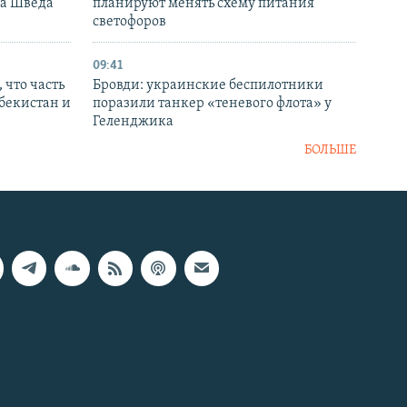
ка Шведа
планируют менять схему питания
светофоров
09:41
 что часть
Бровди: украинские беспилотники
збекистан и
поразили танкер «теневого флота» у
Геленджика
БОЛЬШЕ