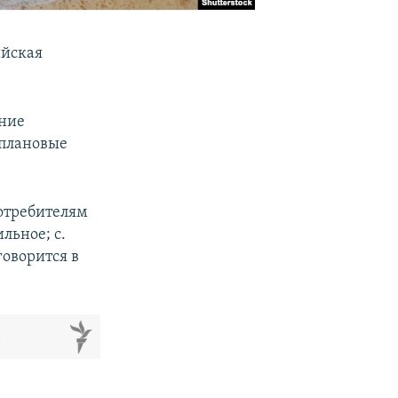
йская
ение
 плановые
потребителям
льное; с.
говорится в
м