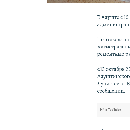
В Алуште с 13
администраци
По этим данны
магистральны
ремонтные р
«13 октября 2
Алуштинского
Лучистое; с. 
сообщении.
КР в YouTube