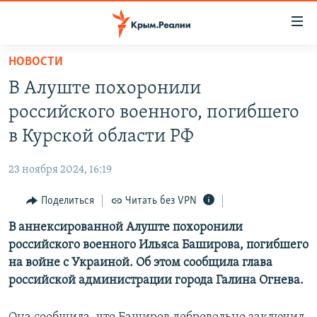
Доступность
ссылки
Вернуться
НОВОСТИ
к
НОВОСТИ
В Алуште похоронили
основному
СПЕЦПРОЕКТЫ
содержанию
российского военного, погибшего
ВОДА
Вернутся
ГРУЗ 200
в Курской области РФ
к
ИСТОРИЯ
КАРТА ВОЕННЫХ ОБЪЕКТОВ КРЫМА
главной
23 ноября 2024, 16:19
ЕЩЕ
11 ЛЕТ ОККУПАЦИИ КРЫМА. 11 ИСТОРИЙ СОПРОТИВЛЕНИЯ
навигации
Вернутся
Поделиться
Читать без VPN
РАДІО СВОБОДА
ИНТЕРАКТИВ
к
В аннексированной Алуште похоронили
КАК ОБОЙТИ БЛОКИРОВКУ
ИНФОГРАФИКА
поиску
российского военного Ильяса Баширова, погибшего
ТЕЛЕПРОЕКТ КРЫМ.РЕАЛИИ
на войне с Украиной. Об этом сообщила глава
Українською
российской администрации города Галина Огнева.
СОВЕТЫ ПРАВОЗАЩИТНИКОВ
Qırımtatar
ПРОПАВШИЕ БЕЗ ВЕСТИ