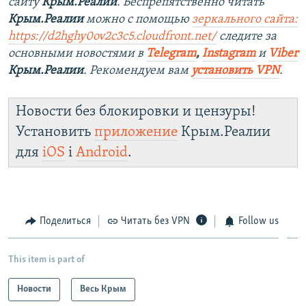
сайту
Крым.Реалии
. Беспрепятственно читать
Крым.Реалии
можно с помощью
зеркального сайта:
https://d2hghy0ov2c3c5.cloudfront.net/
следите за
основными новостями в
Telegram
,
Instagram
и
Viber
Крым.Реалии
. Рекомендуем вам
установить VPN
.
Новости без блокировки и цензуры!
Установить
приложение
Крым.Реалии
для
iOS
і
Android
.
Поделиться
Читать без VPN
Follow us
This item is part of
Новости
Весь Крым