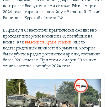
Она сообщила, что Баширов добровольно заключил
ПРИСОЕДИНЯЙТЕСЬ!
ПОБЕДИТЕЛЕЙ НЕ СУДЯТ?
контракт с Вооруженными силами РФ и в марте
2024 года отправился на войну с Украиной. Погиб
КРЫМ.НЕПОКОРЕННЫЙ
Баширов в Курской области РФ.
ELIFBE
В Крыму и Севастополе практически ежедневно
УКРАИНСКАЯ ПРОБЛЕМА КРЫМА
проходят похороны военных РФ, погибших на
Все сайты RFE/RL
войне. Как
выяснили Крым.Реалии
, число
подтвержденных личностей крымчан, которые
были убиты в рядах российской армии, составило
более 920 человек. При этом о смерти 30 из них
стало известно в октябре 2024 года.