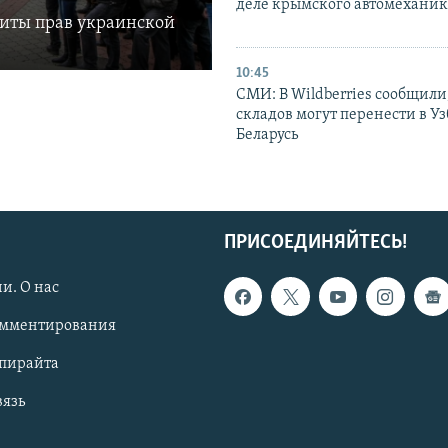
деле крымского автомехани
щиты прав украинской
10:45
СМИ: В Wildberries сообщили,
складов могут перенести в У
Беларусь
ПРИСОЕДИНЯЙТЕСЬ!
и. О нас
омментирования
опирайта
вязь