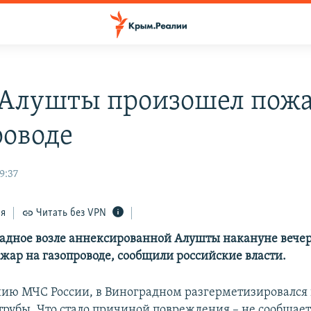
 Алушты произошел пожа
роводе
9:37
ся
Читать без VPN
радное возле аннексированной Алушты накануне вече
жар на газопроводе, сообщили российские власти.
ию МЧС России, в Виноградном разгерметизировался
 трубы. Что стало причиной повреждения – не сообщает