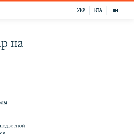
УКР
КТА
р на
ром
 подвесной
ся.