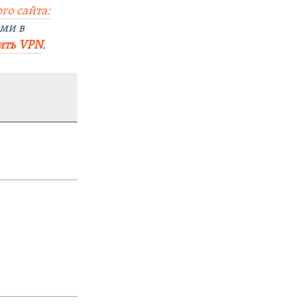
го сайта:
ми в
ить VPN
.