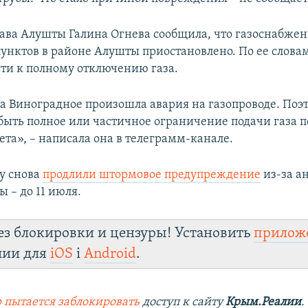
лава Алушты Галина Огнева сообщила, что газоснабжен
унктов в районе Алушты приостановлено. По ее слова
ти к полному отключению газа.
а Виноградное произошла авария на газопроводе. Поэт
быть полное или частичное ограничение подачи газа 
та», – написала она в телеграмм-канале.
у снова
продлили штормовое предупреждение
из-за а
 – до 11 июля.
ез блокировки и цензуры! Установить
прилож
лии для
iOS
і
Android
.
 пытается заблокировать
доступ к сайту
Крым.Реалии
.