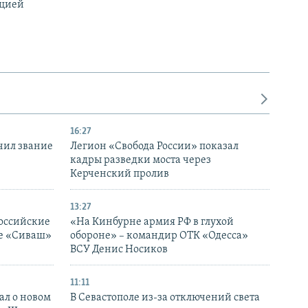
ацией
16:27
чил звание
Легион «Свобода России» показал
кадры разведки моста через
Керченский пролив
13:27
оссийские
«На Кинбурне армия РФ в глухой
ке «Сиваш»
обороне» – командир ОТК «Одесса»
ВСУ Денис Носиков
11:11
ал о новом
В Севастополе из-за отключений света