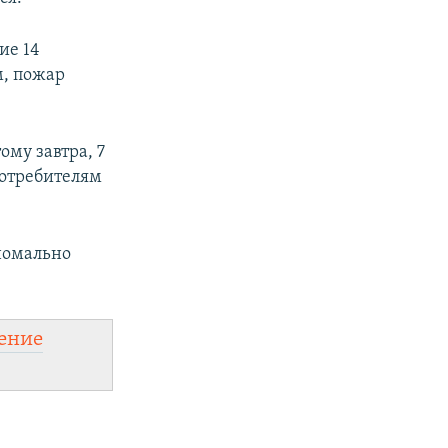
ие 14
м, пожар
ому завтра, 7
потребителям
номально
ение