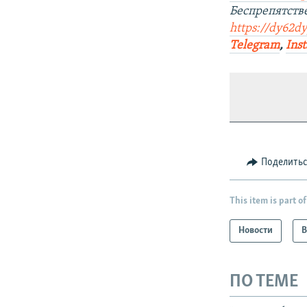
Беспрепятств
https://dy62d
Telegram
,
Ins
Поделить
This item is part of
Новости
В
ПО ТЕМЕ