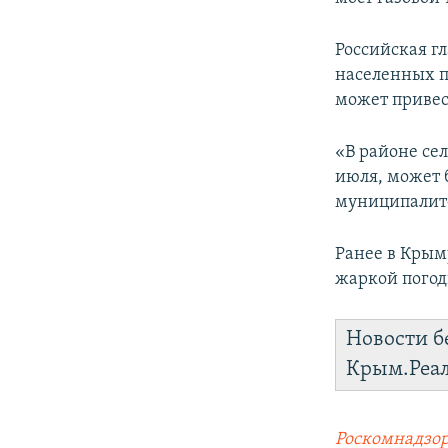
ПОБЕДИТЕЛЕЙ НЕ СУДЯТ?
КРЫМ.НЕПОКОРЕННЫЙ
Российская г
населенных п
ELIFBE
может привес
УКРАИНСКАЯ ПРОБЛЕМА КРЫМА
«В районе сел
июля, может 
муниципалите
Ранее в Крым
жаркой погоды
Новости б
Крым.Реа
Роскомнадзор