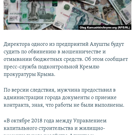
ПРИСОЕДИНЯЙТЕСЬ!
ПОБЕДИТЕЛЕЙ НЕ СУДЯТ?
КРЫМ.НЕПОКОРЕННЫЙ
ELIFBE
УКРАИНСКАЯ ПРОБЛЕМА КРЫМА
Директора одного из предприятий Алушты будут
Все сайты RFE/RL
судить по обвинению в мошенничестве и
отмывании бюджетных средств. Об этом сообщает
пресс-служба подконтрольной Кремлю
прокуратуры Крыма.
По версии следствия, мужчина предоставил в
администрации города документы о приемке
контракта, зная, что работы не были выполнены.
«В октябре 2018 года между Управлением
капитального строительства и жилищно-