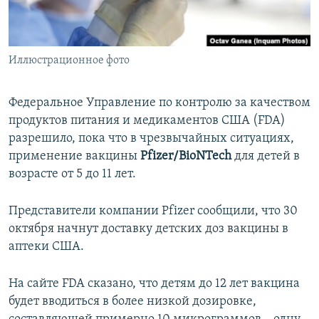
ПРИСОЕДИНЯЙТЕСЬ!
ПОБЕДИТЕЛЕЙ НЕ СУДЯТ?
КРЫМ.НЕПОКОРЕННЫЙ
Иллюстрационное фото
ELIFBE
УКРАИНСКАЯ ПРОБЛЕМА КРЫМА
Федеральное Управление по контролю за качеством
Все сайты RFE/RL
продуктов питания и медикаментов США (FDA)
разрешило, пока что в чрезвычайных ситуациях,
применение вакцины
Pfizer/BioNTech
для детей в
возрасте от 5 до 11 лет.
Представители компании Pfizer сообщили, что 30
октября начнут доставку детских доз вакцины в
аптеки США.
На сайте FDA сказано, что детям до 12 лет вакцина
будет вводиться в более низкой дозировке,