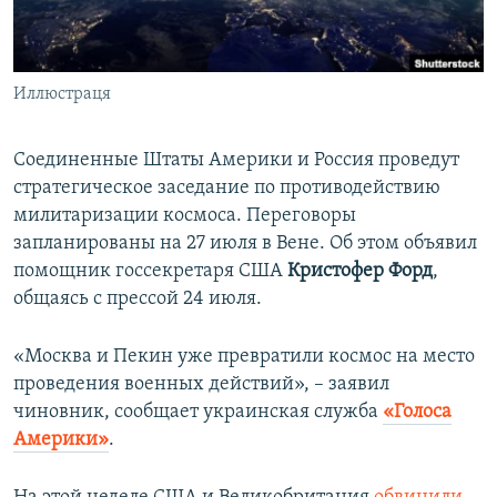
ПРИСОЕДИНЯЙТЕСЬ!
ПОБЕДИТЕЛЕЙ НЕ СУДЯТ?
КРЫМ.НЕПОКОРЕННЫЙ
Иллюстраця
ELIFBE
УКРАИНСКАЯ ПРОБЛЕМА КРЫМА
Соединенные Штаты Америки и Россия проведут
Все сайты RFE/RL
стратегическое заседание по противодействию
милитаризации космоса. Переговоры
запланированы на 27 июля в Вене. Об этом объявил
помощник госсекретаря США
Кристофер Форд
,
общаясь с прессой 24 июля.
«Москва и Пекин уже превратили космос на место
проведения военных действий», – заявил
чиновник, сообщает украинская служба
«Голоса
Америки»
.