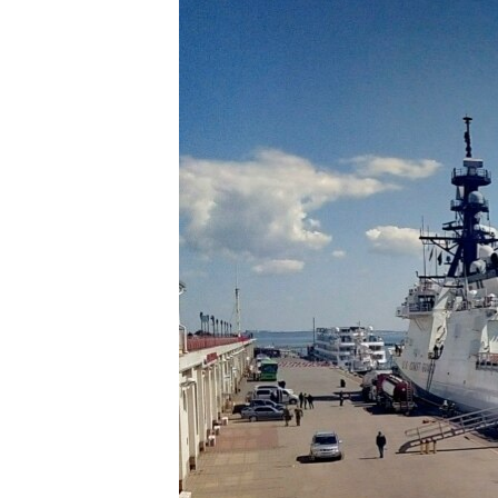
ПОБЕДИТЕЛЕЙ НЕ СУДЯТ?
КРЫМ.НЕПОКОРЕННЫЙ
ELIFBE
УКРАИНСКАЯ ПРОБЛЕМА КРЫМА