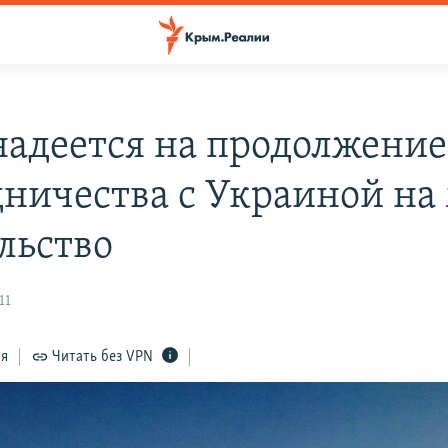
адеется на продолжение
дничества с Украиной на
ольство
11
ся
Читать без VPN