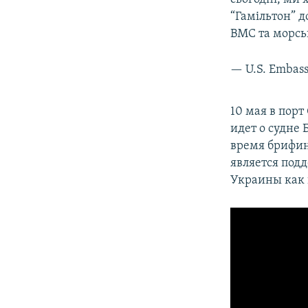
“Гамільтон” д
ВМС та морсь
— U.S. Embas
10 мая в порт
идет о судне
время брифин
является под
Украины как 