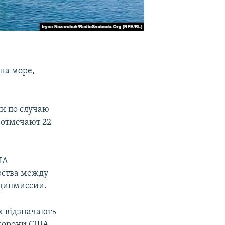
на море,
ли по случаю
 отмечают 22
ША
рства между
 дипмиссии.
х відзначають
 охорони США