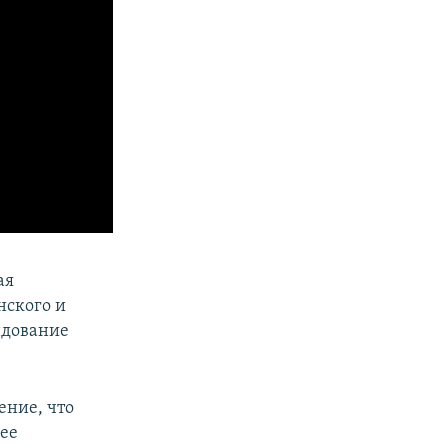
ая
нского и
ндование
ение, что
ее