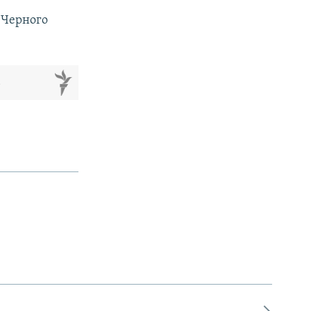
а Черного
м