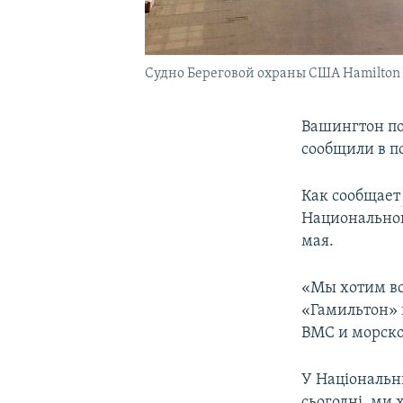
Судно Береговой охраны США Hamilton 
Вашингтон по
сообщили в п
Как сообщает
Национальног
мая.
«Мы хотим вс
«Гамильтон» 
ВМС и морско
У Національн
сьогодні, ми