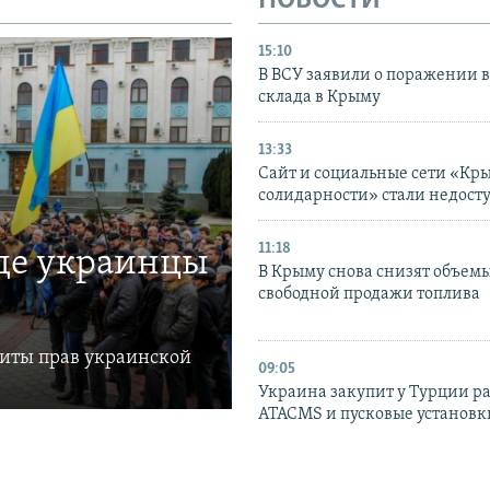
НОВОСТИ
15:10
В ВСУ заявили о поражении 
склада в Крыму
13:33
Сайт и социальные сети «Кр
солидарности» стали недост
11:18
где украинцы
В Крыму снова снизят объем
свободной продажи топлива
щиты прав украинской
09:05
Украина закупит у Турции р
ATACMS и пусковые установ