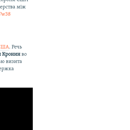
нерства між
aFw38
 США
. Речь
и Кронин
во
ью визита
держка