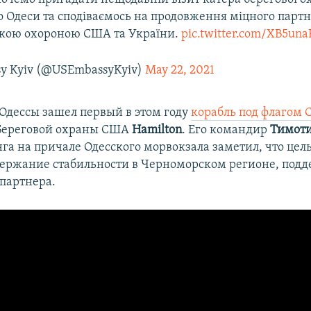
о Одеси та сподіваємось на продовження міцного парт
кою охороною США та України.
pic.twitter.com/XB5un
sy Kyiv (@USEmbassyKyiv)
May 22, 2021
 Одессы зашел первый в этом году
корабль под флагом
 Береговой охраны США
Hamilton
. Его командир
Тимот
га на причале Одесского морвокзала заметил, что цел
держание стабильности в Черноморском регионе, под
партнера.