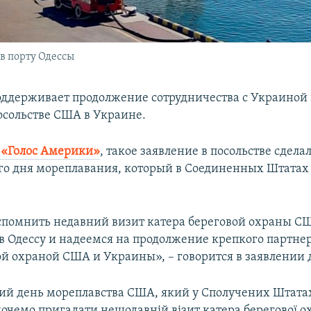
в порту Одессы
ддерживает продолжение сотрудничества с Украиной 
осольстве США в Украине.
«Голос Америки»
, такое заявление в посольстве сдела
о дня мореплавания, который в Соединенных Штатах
помнить недавний визит катера береговой охраны С
в Одессу и надеемся на продолжение крепкого партне
й охраной США и Украины», – говорится в заявлении
ий день мореплавства США, який у Сполучених Штата
 хочемо пригадати нещодавній візит катера берегової