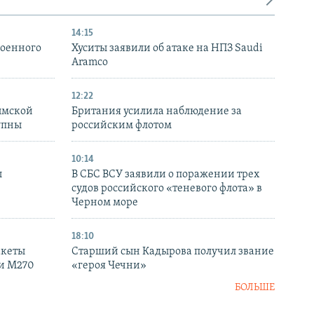
14:15
военного
Хуситы заявили об атаке на НПЗ Saudi
Aramco
12:22
ымской
Британия усилила наблюдение за
упны
российским флотом
10:14
ы
В СБС ВСУ заявили о поражении трех
судов российского «теневого флота» в
Черном море
18:10
акеты
Старший сын Кадырова получил звание
ки M270
«героя Чечни»
БОЛЬШЕ