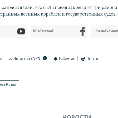
 ранее заявили, что с 24 апреля закрывают три район
странных военных кораблей и государственных судов.
КР в Facebook
КР в мобильно
ся
Читать без VPN
Follow us
Печать
есь Крым