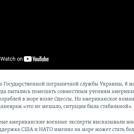
 Государственной пограничной службы Украины, 8 м
уда пытались помешать совместным учениям америка
кораблей в море возле Одессы. Но американское кома
 маневрам «это не мешало, ситуация была стабильной».
рые американские военные эксперты высказывали мн
ддержка США и НАТО именно на море может стать бол