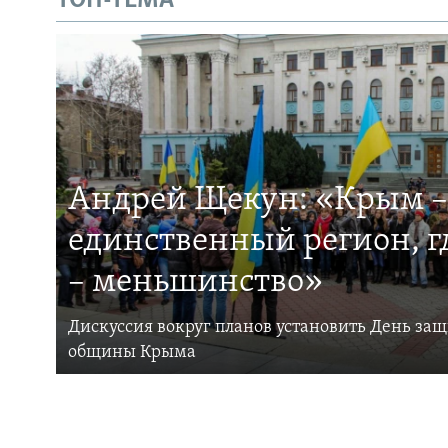
ТОП-ТЕМА
Андрей Щекун: «Крым –
единственный регион, 
– меньшинство»
Дискуссия вокруг планов установить День за
общины Крыма