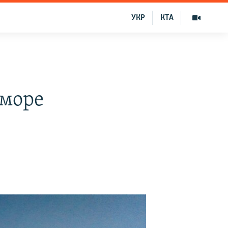
УКР
КТА
 море