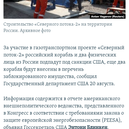
ПРИСОЕДИНЯЙТЕСЬ!
ПОБЕДИТЕЛЕЙ НЕ СУДЯТ?
КРЫМ.НЕПОКОРЕННЫЙ
Строительство «Северного потока-2» на территории
ELIFBE
России. Архивное фото
УКРАИНСКАЯ ПРОБЛЕМА КРЫМА
Все сайты RFE/RL
За участие в газотранспортном проекте «Северный
поток-2» российский корабль и два физических
лица из России подпадут под санкции США, еще два
корабля будут внесены в перечень
заблокированного имущества, сообщил
Государственный департамент США 20 августа.
Информация содержится в отчете американского
внешнеполитического ведомства, представленного
в Конгресс в соответствии с требованиями закона о
защите европейской энергобезопасности (PEESA),
объявил Госсекретарь США
Энтони Блинкен
,