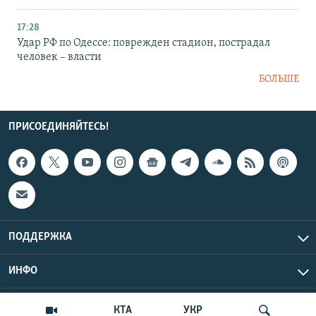
17:28
Удар РФ по Одессе: поврежден стадион, пострадал
человек – власти
БОЛЬШЕ
ПРИСОЕДИНЯЙТЕСЬ!
ПОДДЕРЖКА
ИНФО
UTC+3
Copyright Крым.Реалии, 2026 | Все права защищены.
КТА
УКР