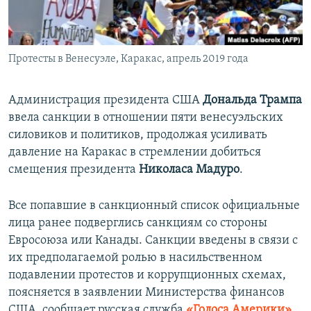
ПРИСОЕДИНЯЙТЕСЬ!
ПОБЕДИТЕЛЕЙ НЕ СУДЯТ?
КРЫМ.НЕПОКОРЕННЫЙ
Протесты в Венесуэле, Каракас, апрель 2019 года
ELIFBE
УКРАИНСКАЯ ПРОБЛЕМА КРЫМА
Администрация президента США
Дональда Трампа
Все сайты RFE/RL
ввела санкции в отношении пяти венесуэльских
силовиков и политиков, продолжая усиливать
давление на Каракас в стремлении добиться
смещения президента
Николаса Мадуро
.
Все попавшие в санкционный список официальные
лица ранее подверглись санкциям со стороны
Евросоюза или Канады. Санкции введены в связи с
их предполагаемой ролью в насильственном
подавлении протестов и коррупционных схемах,
поясняется в заявлении Министерства финансов
США, сообщает русская служба
«Голоса Америки»
.