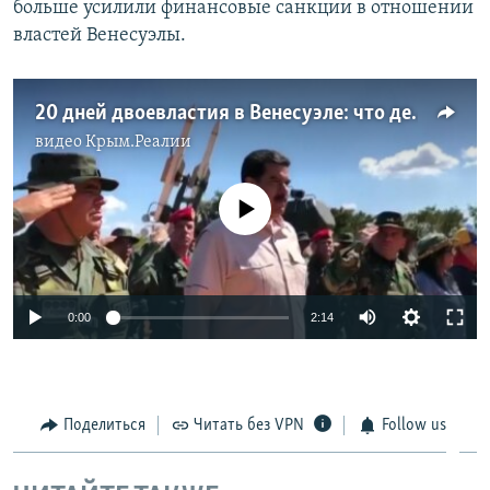
больше усилили финансовые санкции в отношении
властей Венесуэлы.
20 дней двоевластия в Венесуэле: что делают Мадуро и Гуайдо
видео
Крым.Реалии
No media source currently available
0:00
2:14
Поделиться
Читать без VPN
Follow us