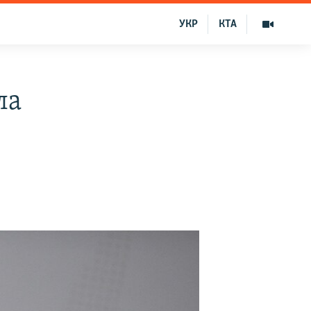
УКР
КТА
ла