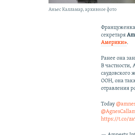
Аньес Калламар, архивное фото
Француженк
секретаря
Amn
Америки»
.
Ранее она за
В частности, 
саудовского 
ООН, она так
отравления р
Today
@amnes
@AgnesCalla
https://t.co/
— Amnesty In