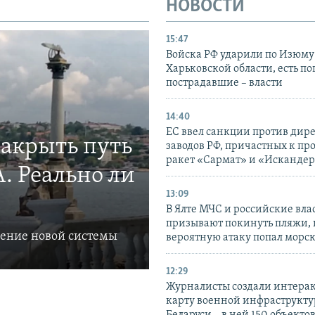
НОВОСТИ
15:47
Войска РФ ударили по Изюму
Харьковской области, есть п
пострадавшие – власти
14:40
ЕС ввел санкции против дир
закрыть путь
заводов РФ, причастных к пр
ракет «Сармат» и «Исканде
. Реально ли
13:09
В Ялте МЧС и российские вла
призывают покинуть пляжи, 
ление новой системы
вероятную атаку попал морс
12:29
Журналисты создали интера
карту военной инфраструкт