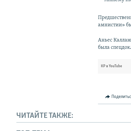
Предшественн
амнистии» б
Аньес Каллама
была спецдок
КР в YouTube
Поделить
ЧИТАЙТЕ ТАКЖЕ: