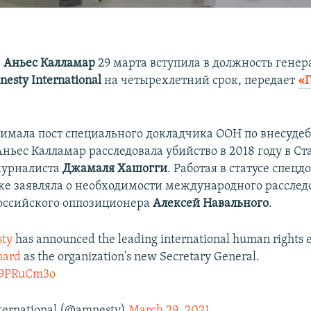
а
Аньес Калламар
29 марта вступила в должность генер
esty International
на четырехлетний срок, передает
«Г
нимала пост специального докладчика ООН по внесуде
Аньес Калламар расследовала убийство в 2018 году в Ст
журналиста
Джамаля Хашогги
. Работая в статусе спец
же заявляла о необходимости международного расслед
оссийского оппозиционера
Алексей Навального
.
ty
has announced the leading international human rights 
mard
as the organization's new Secretary General.
za9PRuCm3o
ternational (@amnesty)
March 29, 2021