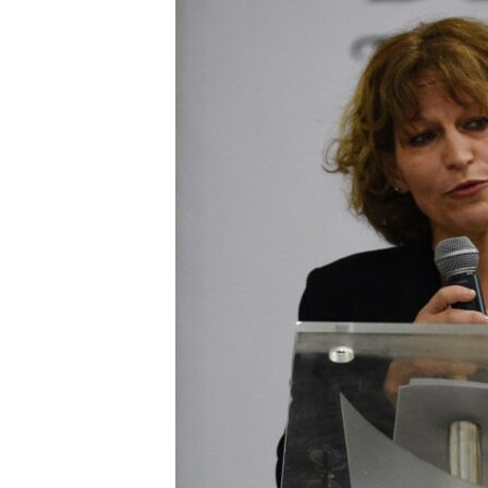
ПОБЕДИТЕЛЕЙ НЕ СУДЯТ?
КРЫМ.НЕПОКОРЕННЫЙ
ELIFBE
УКРАИНСКАЯ ПРОБЛЕМА КРЫМА