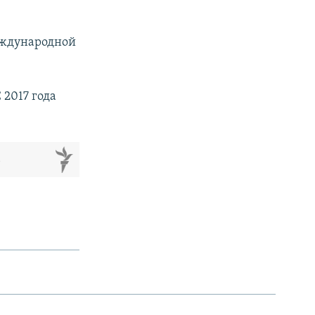
еждународной
 2017 года
м