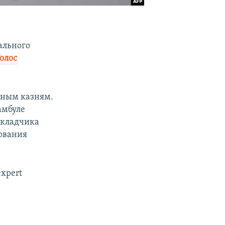
ального
олос
бным казням.
амбуле
докладчика
ования
expert