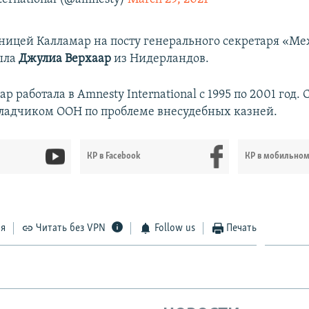
ицей Калламар на посту генерального секретаря «М
ыла
Джулиа Верхаар
из Нидерландов.
р работала в Amnesty International с 1995 по 2001 год. C
ладчиком ООН по проблеме внесудебных казней.
КР в Facebook
КР в мобильно
ся
Читать без VPN
Follow us
Печать