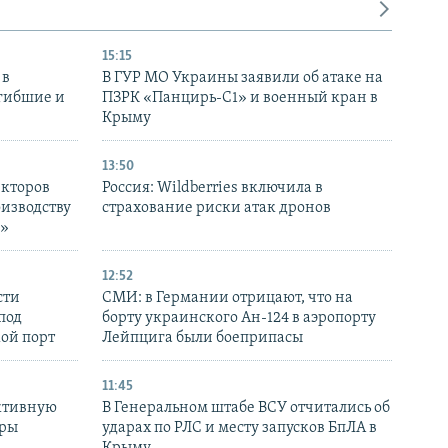
15:15
 в
В ГУР МО Украины заявили об атаке на
огибшие и
ПЗРК «Панцирь-С1» и военный кран в
Крыму
13:50
екторов
Россия: Wildberries включила в
оизводству
страхование риски атак дронов
р»
12:52
сти
СМИ: в Германии отрицают, что на
под
борту украинского Ан-124 в аэропорту
кой порт
Лейпцига были боеприпасы
11:45
ктивную
В Генеральном штабе ВСУ отчитались об
уры
ударах по РЛС и месту запусков БпЛА в