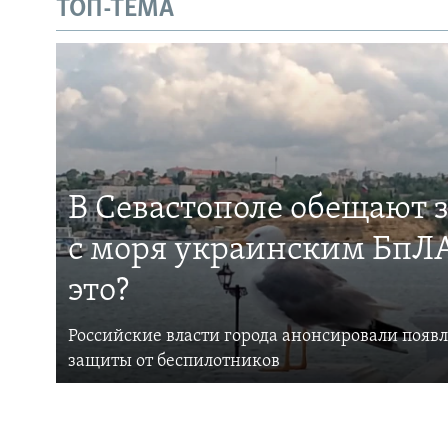
ТОП-ТЕМА
В Севастополе обещают 
с моря украинским БпЛА
это?
Российские власти города анонсировали появ
защиты от беспилотников