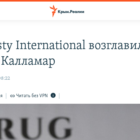
y International возглави
 Калламар
08:22
ся
Читать без VPN