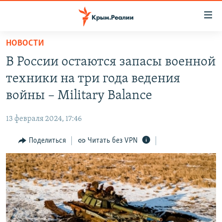
Доступность
ссылки
Вернуться
НОВОСТИ
к
НОВОСТИ
В России остаются запасы военной
основному
СПЕЦПРОЕКТЫ
содержанию
техники на три года ведения
ВОДА
Вернутся
ГРУЗ 200
войны – Military Balance
к
ИСТОРИЯ
КАРТА ВОЕННЫХ ОБЪЕКТОВ КРЫМА
главной
13 февраля 2024, 17:46
ЕЩЕ
11 ЛЕТ ОККУПАЦИИ КРЫМА. 11 ИСТОРИЙ СОПРОТИВЛЕНИЯ
навигации
Вернутся
Поделиться
Читать без VPN
РАДІО СВОБОДА
ИНТЕРАКТИВ
к
КАК ОБОЙТИ БЛОКИРОВКУ
ИНФОГРАФИКА
поиску
ТЕЛЕПРОЕКТ КРЫМ.РЕАЛИИ
Українською
СОВЕТЫ ПРАВОЗАЩИТНИКОВ
Qırımtatar
ПРОПАВШИЕ БЕЗ ВЕСТИ