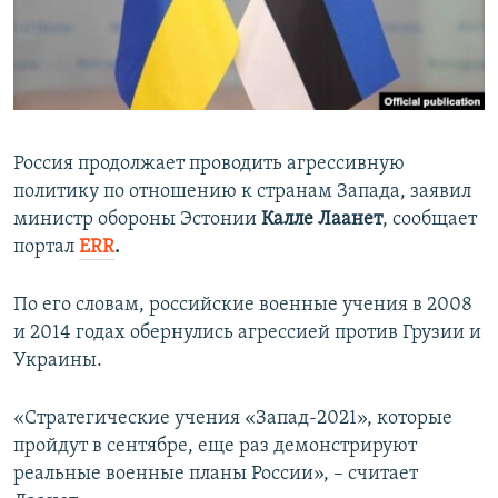
ПРИСОЕДИНЯЙТЕСЬ!
ПОБЕДИТЕЛЕЙ НЕ СУДЯТ?
КРЫМ.НЕПОКОРЕННЫЙ
ELIFBE
УКРАИНСКАЯ ПРОБЛЕМА КРЫМА
Россия продолжает проводить агрессивную
Все сайты RFE/RL
политику по отношению к странам Запада, заявил
министр обороны Эстонии
Калле Лаанет
, сообщает
портал
ERR
.
По его словам, российские военные учения в 2008
и 2014 годах обернулись агрессией против Грузии и
Украины.
«Стратегические учения «Запад-2021», которые
пройдут в сентябре, еще раз демонстрируют
реальные военные планы России», – считает