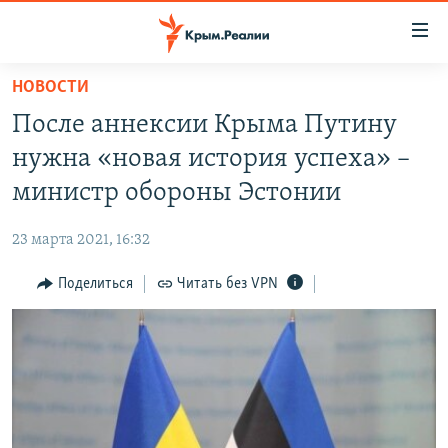
Доступность
ссылки
Вернуться
НОВОСТИ
к
НОВОСТИ
После аннексии Крыма Путину
основному
СПЕЦПРОЕКТЫ
содержанию
нужна «новая история успеха» –
ВОДА
Вернутся
ГРУЗ 200
министр обороны Эстонии
к
ИСТОРИЯ
КАРТА ВОЕННЫХ ОБЪЕКТОВ КРЫМА
главной
23 марта 2021, 16:32
ЕЩЕ
11 ЛЕТ ОККУПАЦИИ КРЫМА. 11 ИСТОРИЙ СОПРОТИВЛЕНИЯ
навигации
Вернутся
Поделиться
Читать без VPN
РАДІО СВОБОДА
ИНТЕРАКТИВ
к
КАК ОБОЙТИ БЛОКИРОВКУ
ИНФОГРАФИКА
поиску
ТЕЛЕПРОЕКТ КРЫМ.РЕАЛИИ
Українською
СОВЕТЫ ПРАВОЗАЩИТНИКОВ
Qırımtatar
ПРОПАВШИЕ БЕЗ ВЕСТИ