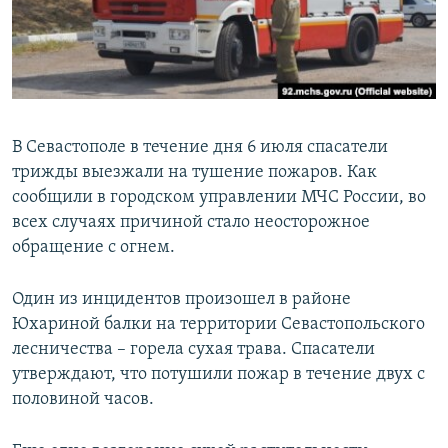
ПРИСОЕДИНЯЙТЕСЬ!
ПОБЕДИТЕЛЕЙ НЕ СУДЯТ?
КРЫМ.НЕПОКОРЕННЫЙ
ELIFBE
УКРАИНСКАЯ ПРОБЛЕМА КРЫМА
В Севастополе в течение дня 6 июля спасатели
Все сайты RFE/RL
трижды выезжали на тушение пожаров. Как
сообщили в городском управлении МЧС России, во
всех случаях причиной стало неосторожное
обращение с огнем.
Один из инцидентов произошел в районе
Юхариной балки на территории Севастопольского
лесничества – горела сухая трава. Спасатели
утверждают, что потушили пожар в течение двух с
половиной часов.