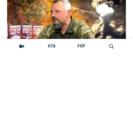
КТА
УКР
«Для россиян с Крымом начнется
Искать
тяжелая история»
«Потеря ими Кинбурнской косы откроет нам
движение вперед», – считает командир ОТГ
«Одесса», крымчанин Денис Носиков
НОВОСТИ